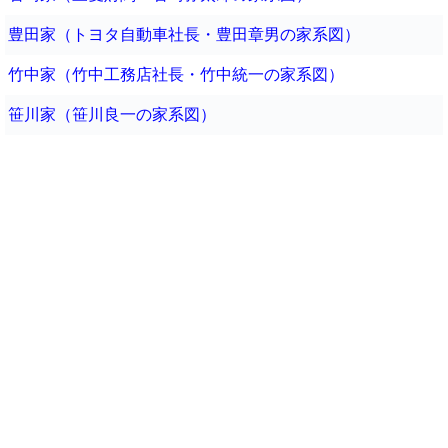
豊田家（トヨタ自動車社長・豊田章男の家系図）
竹中家（竹中工務店社長・竹中統一の家系図）
笹川家（笹川良一の家系図）