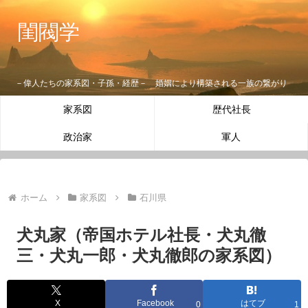
閨閥学
－偉人たちの家系図・子孫・経歴－ 婚姻により構築される一族の繋がり
家系図
歴代社長
政治家
軍人
ホーム
家系図
石川県
犬丸家（帝国ホテル社長・犬丸徹
三・犬丸一郎・犬丸徹郎の家系図）
X
Facebook
はてブ
0
1