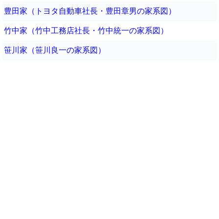
豊田家（トヨタ自動車社長・豊田章男の家系図）
竹中家（竹中工務店社長・竹中統一の家系図）
笹川家（笹川良一の家系図）