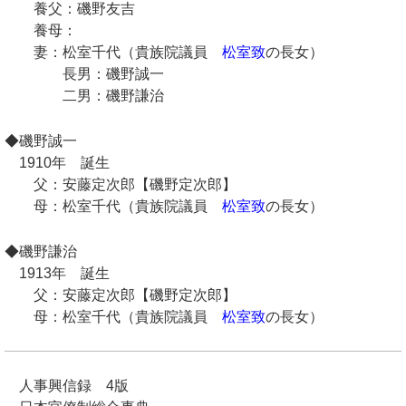
養父：磯野友吉
養母：
妻：松室千代（貴族院議員
松室致
の長女）
長男：磯野誠一
二男：磯野謙治
◆磯野誠一
1910年 誕生
父：安藤定次郎【磯野定次郎】
母：松室千代（貴族院議員
松室致
の長女）
◆磯野謙治
1913年 誕生
父：安藤定次郎【磯野定次郎】
母：松室千代（貴族院議員
松室致
の長女）
人事興信録 4版