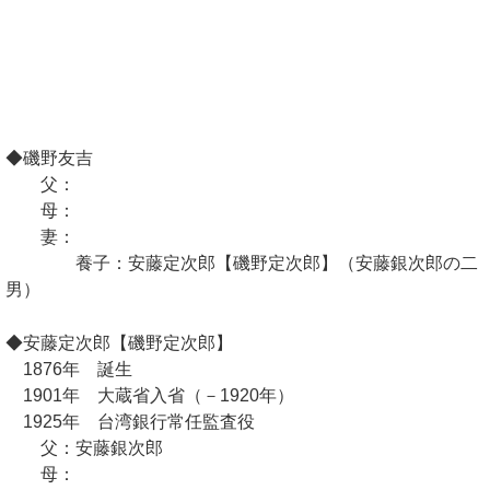
◆磯野友吉
父：
母：
妻：
養子：安藤定次郎【磯野定次郎】（安藤銀次郎の二
男）
◆安藤定次郎【磯野定次郎】
1876年 誕生
1901年 大蔵省入省（－1920年）
1925年 台湾銀行常任監査役
父：安藤銀次郎
母：