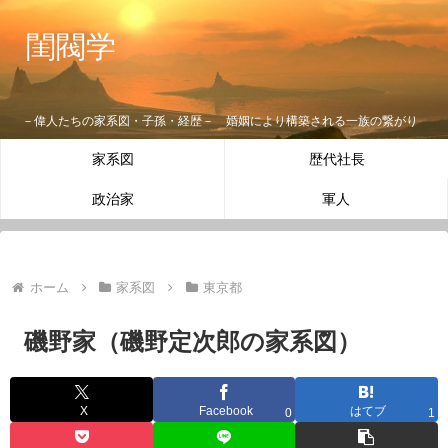
閨閥学
－偉人たちの家系図・子孫・経歴－ 婚姻により構築される一族の繋がり
家系図
歴代社長
政治家
軍人
ホーム
家系図
東京都
磯野家（磯野定次郎の家系図）
X
Facebook
はてブ
0
1