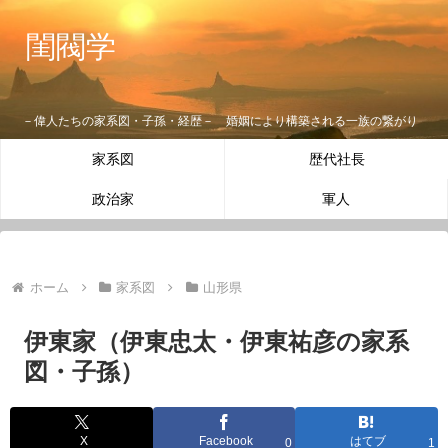
閨閥学
－偉人たちの家系図・子孫・経歴－ 婚姻により構築される一族の繋がり
家系図
歴代社長
政治家
軍人
ホーム
家系図
山形県
伊東家（伊東忠太・伊東祐彦の家系
図・子孫）
X
Facebook
はてブ
0
1