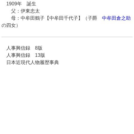
1909年 誕生
父：伊東忠太
母：中牟田鶴子【中牟田千代子】（子爵
中牟田倉之助
の四女）
人事興信録 8版
人事興信録 13版
日本近現代人物履歴事典