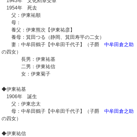
1943年 文化勲章受章
1954年 死去
父：伊東祐順
母：
養父：伊東熊次【伊東祐彦】
養母：箕田つる（静岡、箕田寿平の二女）
妻：中牟田鶴子【中牟田千代子】（子爵
中牟田倉之助
の四女）
長男：伊東祐基
二男：伊東祐信
女：伊東菊子
◆伊東祐基
1906年 誕生
父：伊東忠太
母：中牟田鶴子【中牟田千代子】（子爵
中牟田倉之助
の四女）
◆伊東祐信