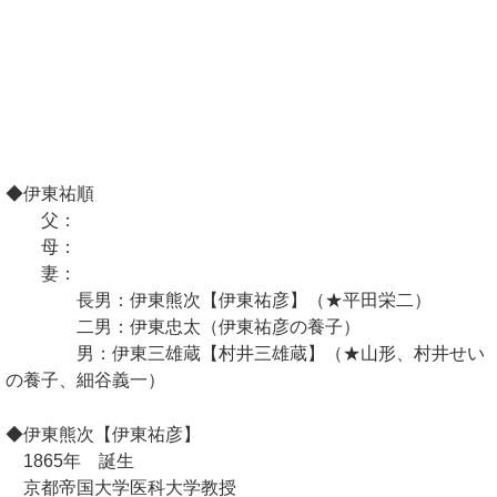
◆伊東祐順
父：
母：
妻：
長男：伊東熊次【伊東祐彦】（★平田栄二）
二男：伊東忠太（伊東祐彦の養子）
男：伊東三雄蔵【村井三雄蔵】（★山形、村井せい
の養子、細谷義一）
◆伊東熊次【伊東祐彦】
1865年 誕生
京都帝国大学医科大学教授