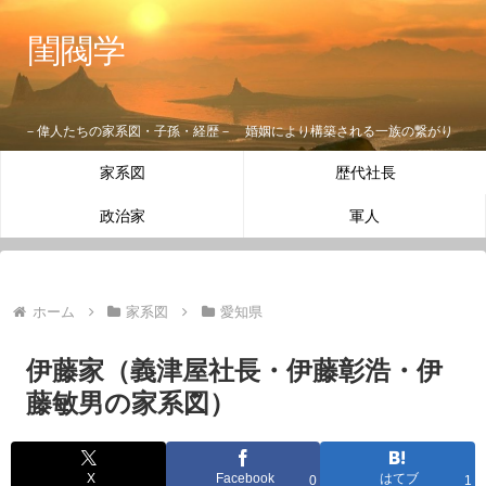
閨閥学
－偉人たちの家系図・子孫・経歴－ 婚姻により構築される一族の繋がり
家系図
歴代社長
政治家
軍人
ホーム
家系図
愛知県
伊藤家（義津屋社長・伊藤彰浩・伊
藤敏男の家系図）
X
Facebook
はてブ
0
1