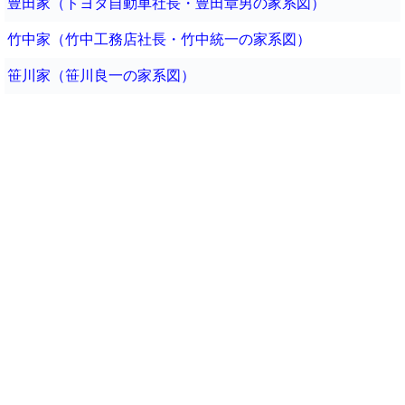
豊田家（トヨタ自動車社長・豊田章男の家系図）
竹中家（竹中工務店社長・竹中統一の家系図）
笹川家（笹川良一の家系図）