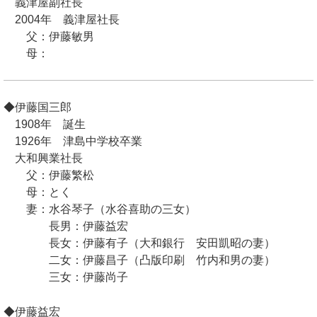
義津屋副社長
2004年 義津屋社長
父：伊藤敏男
母：
◆伊藤国三郎
1908年 誕生
1926年 津島中学校卒業
大和興業社長
父：伊藤繁松
母：とく
妻：水谷琴子（水谷喜助の三女）
長男：伊藤益宏
長女：伊藤有子（大和銀行 安田凱昭の妻）
二女：伊藤昌子（凸版印刷 竹内和男の妻）
三女：伊藤尚子
◆伊藤益宏