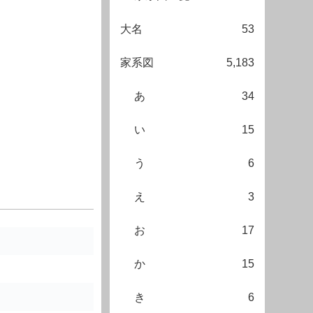
大名
53
家系図
5,183
あ
34
い
15
う
6
え
3
お
17
か
15
き
6