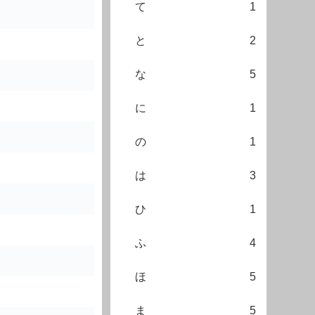
て
1
と
2
な
5
に
1
の
1
は
3
ひ
1
ふ
4
ほ
5
ま
5