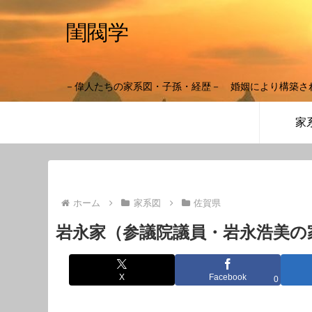
閨閥学
－偉人たちの家系図・子孫・経歴－ 婚姻により構築さ
家
ホーム
家系図
佐賀県
岩永家（参議院議員・岩永浩美の
X
Facebook
0