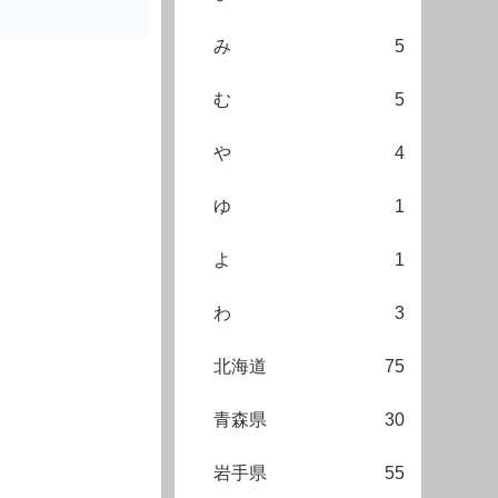
み
5
む
5
や
4
ゆ
1
よ
1
わ
3
北海道
75
青森県
30
岩手県
55