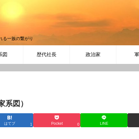
れる一族の繋がり
系図
歴代社長
政治家
家系図）
はてブ
Pocket
LINE
1
0