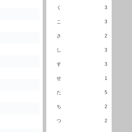
く
3
こ
3
さ
2
し
3
す
3
せ
1
た
5
ち
2
つ
2