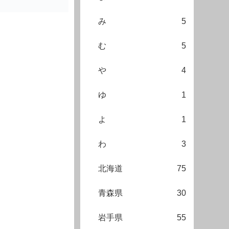
み
5
む
5
や
4
ゆ
1
よ
1
わ
3
北海道
75
青森県
30
岩手県
55