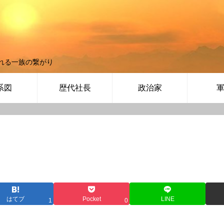
れる一族の繋がり
系図
歴代社長
政治家
はてブ
Pocket
LINE
1
0