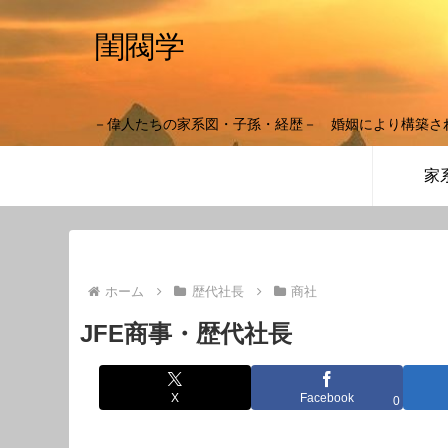
閨閥学
－偉人たちの家系図・子孫・経歴－ 婚姻により構築さ
家
ホーム
歴代社長
商社
JFE商事・歴代社長
X
Facebook
0