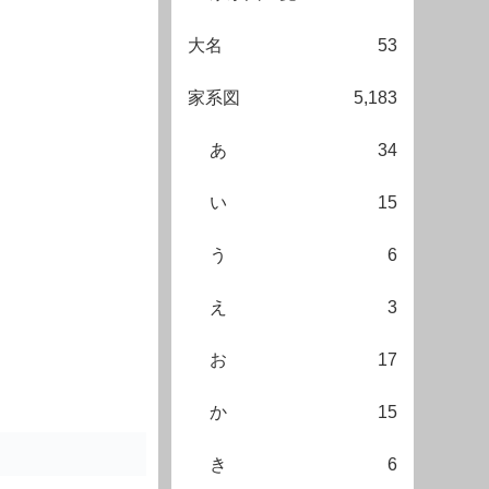
大名
53
家系図
5,183
あ
34
い
15
う
6
え
3
お
17
か
15
き
6