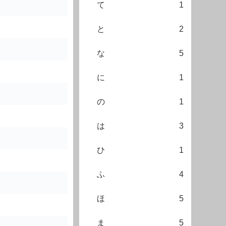
て
1
と
2
な
5
に
1
の
1
は
3
ひ
1
ふ
4
ほ
5
ま
5