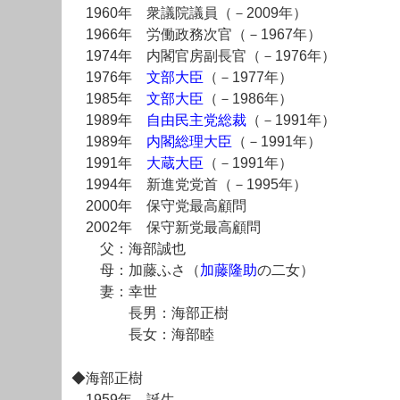
1960年 衆議院議員（－2009年）
1966年 労働政務次官（－1967年）
1974年 内閣官房副長官（－1976年）
1976年
文部大臣
（－1977年）
1985年
文部大臣
（－1986年）
1989年
自由民主党総裁
（－1991年）
1989年
内閣総理大臣
（－1991年）
1991年
大蔵大臣
（－1991年）
1994年 新進党党首（－1995年）
2000年 保守党最高顧問
2002年 保守新党最高顧問
父：海部誠也
母：加藤ふさ（
加藤隆助
の二女）
妻：幸世
長男：海部正樹
長女：海部睦
◆海部正樹
1959年 誕生