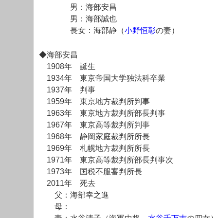
男：海部安昌
男：海部誠也
長女：海部静（
小野恒彰
の妻）
◆海部安昌
1908年 誕生
1934年 東京帝国大学独法科卒業
1937年 判事
1959年 東京地方裁判所判事
1963年 東京地方裁判所部長判事
1967年 東京高等裁判所判事
1968年 静岡家庭裁判所所長
1969年 札幌地方裁判所所長
1971年 東京高等裁判所部長判事次
1973年 国税不服審判所長
2011年 死去
父：海部幸之進
母：