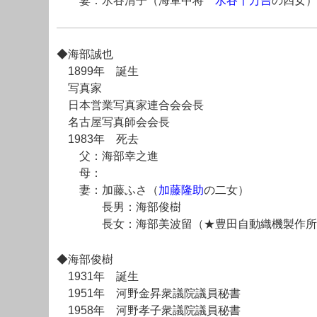
妻：水谷清子（海軍中将
水谷千万吉
の四女）
◆海部誠也
1899年 誕生
写真家
日本営業写真家連合会会長
名古屋写真師会会長
1983年 死去
父：海部幸之進
母：
妻：加藤ふさ（
加藤隆助
の二女）
長男：海部俊樹
長女：海部美波留（★豊田自動織機製作所常
◆海部俊樹
1931年 誕生
1951年 河野金昇衆議院議員秘書
1958年 河野孝子衆議院議員秘書