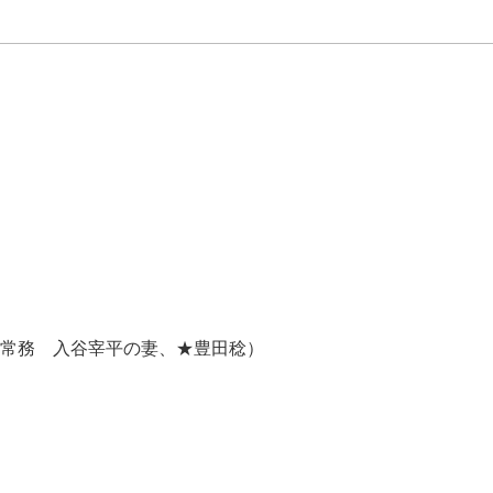
務 入谷宰平の妻、★豊田稔）