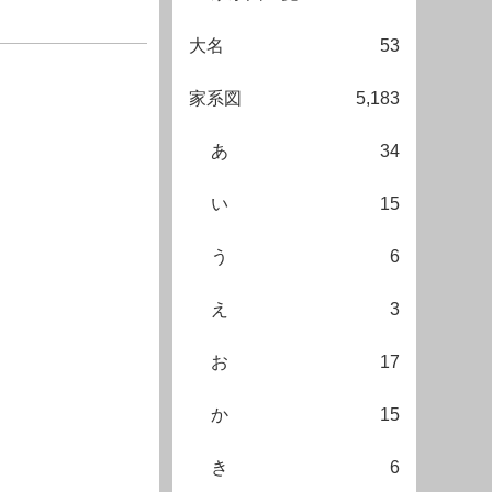
大名
53
家系図
5,183
あ
34
い
15
う
6
え
3
お
17
か
15
き
6