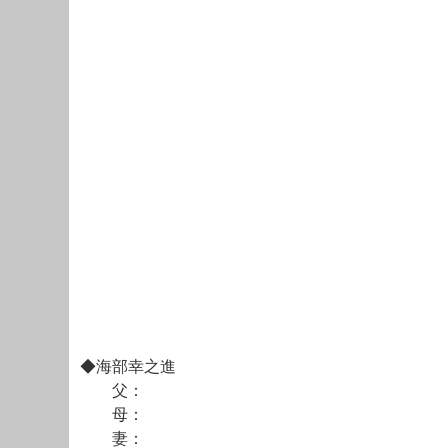
◆海部幸之進
父：
母：
妻：