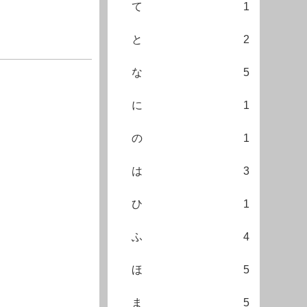
て
1
と
2
な
5
に
1
の
1
は
3
ひ
1
ふ
4
ほ
5
ま
5