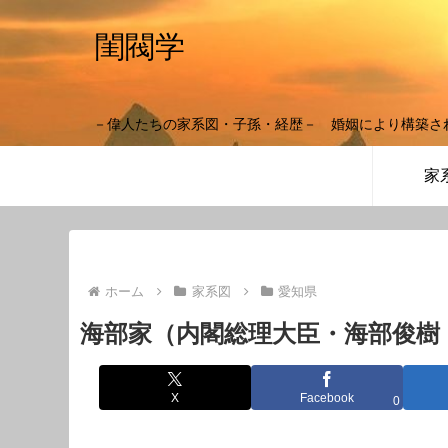
閨閥学
－偉人たちの家系図・子孫・経歴－ 婚姻により構築さ
家
ホーム
家系図
愛知県
海部家（内閣総理大臣・海部俊樹
X
Facebook
0