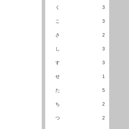
く
3
こ
3
さ
2
し
3
す
3
せ
1
た
5
ち
2
つ
2