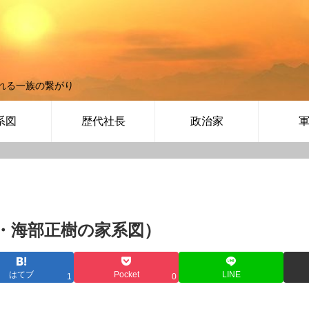
れる一族の繋がり
系図
歴代社長
政治家
・海部正樹の家系図）
はてブ
Pocket
LINE
1
0