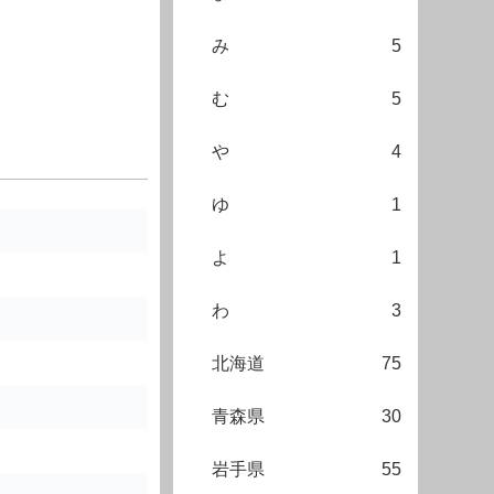
み
5
む
5
や
4
ゆ
1
よ
1
わ
3
北海道
75
青森県
30
岩手県
55