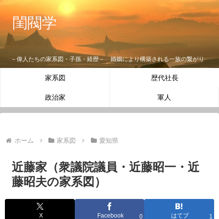
閨閥学
－偉人たちの家系図・子孫・経歴－ 婚姻により構築される一族の繋がり
家系図
歴代社長
政治家
軍人
ホーム
家系図
愛知県
近藤家（衆議院議員・近藤昭一・近
藤昭夫の家系図）
X
Facebook
はてブ
0
1