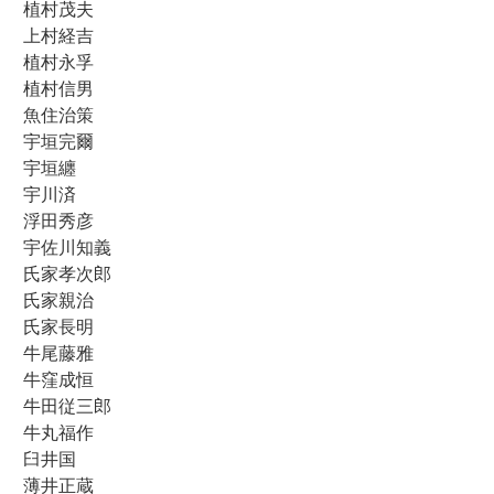
植村茂夫
上村経吉
植村永孚
植村信男
魚住治策
宇垣完爾
宇垣纏
宇川済
浮田秀彦
宇佐川知義
氏家孝次郎
氏家親治
氏家長明
牛尾藤雅
牛窪成恒
牛田従三郎
牛丸福作
臼井国
薄井正蔵