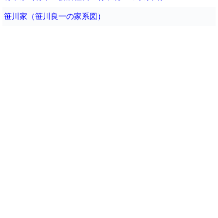
笹川家（笹川良一の家系図）