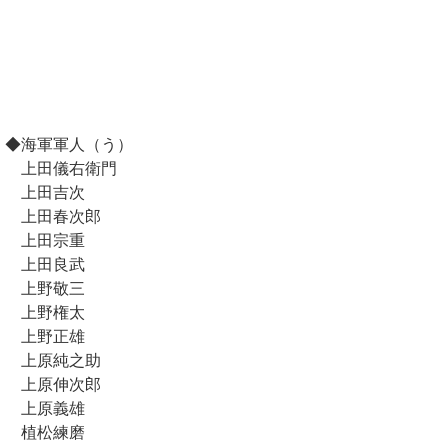
◆海軍軍人（う）
上田儀右衛門
上田吉次
上田春次郎
上田宗重
上田良武
上野敬三
上野権太
上野正雄
上原純之助
上原伸次郎
上原義雄
植松練磨