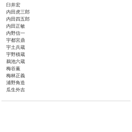
臼井宏
内田虎三郎
内田四五郎
内田正敏
内野信一
宇都宮鼎
宇土兵蔵
宇野積蔵
鵜池六蔵
梅谷薫
梅林正義
浦野角造
瓜生外吉