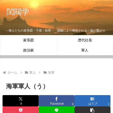
閨閥学
－偉人たちの家系図・子孫・経歴－ 婚姻により構築される一族の繋がり
家系図
歴代社長
政治家
軍人
ホーム
軍人
海軍
海軍軍人（う）
X
Facebook
はてブ
0
1