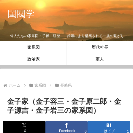
閨閥学
－偉人たちの家系図・子孫・経歴－ 婚姻により構築される一族の繋がり
家系図
歴代社長
政治家
軍人
ホーム
家系図
長崎県
金子家（金子容三・金子原二郎・金
子源吉・金子岩三の家系図）
X
Facebook
はてブ
0
1