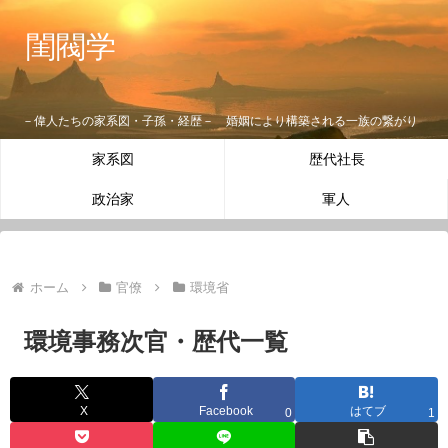
閨閥学
－偉人たちの家系図・子孫・経歴－ 婚姻により構築される一族の繋がり
家系図
歴代社長
政治家
軍人
ホーム
官僚
環境省
環境事務次官・歴代一覧
X
Facebook
はてブ
0
1