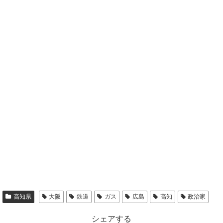
高知県
大阪
鉄道
ガス
広島
高知
政治家
シェアする