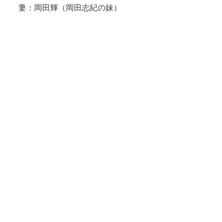
妻：岡田輝（岡田志紀の妹）