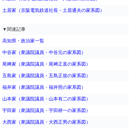
土居家（京阪電気鉄道社長・土居通夫の家系図）
▼関連記事
高知県・政治家一覧
中谷家（衆議院議員・中谷元の家系図）
尾﨑家（衆議院議員・尾﨑正直の家系図）
五島家（衆議院議員・五島正規の家系図）
福井家（衆議院議員・福井照の家系図）
山本家（衆議院議員・山本有二の家系図）
宇田家（衆議院議員・宇田耕一の家系図）
大西家（衆議院議員・大西正男の家系図）