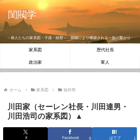
閨閥学
－偉人たちの家系図・子孫・経歴－ 婚姻により構築される一族の繋がり
家系図
歴代社長
政治家
軍人
ホーム
家系図
福井県
川田家（セーレン社長・川田達男・
川田浩司の家系図）▲
X
Facebook
はてブ
0
1