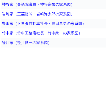
神谷家（参議院議員・神谷宗幣の家系図）
岩崎家（三菱財閥・岩崎弥太郎の家系図）
豊田家（トヨタ自動車社長・豊田章男の家系図）
竹中家（竹中工務店社長・竹中統一の家系図）
笹川家（笹川良一の家系図）