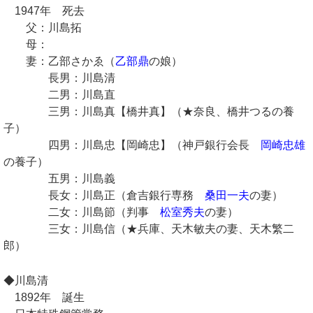
1947年 死去
父：川島拓
母：
妻：乙部さかゑ（
乙部鼎
の娘）
長男：川島清
二男：川島直
三男：川島真【橋井真】（★奈良、橋井つるの養
子）
四男：川島忠【岡崎忠】（神戸銀行会長
岡崎忠雄
の養子）
五男：川島義
長女：川島正（倉吉銀行専務
桑田一夫
の妻）
二女：川島節（判事
松室秀夫
の妻）
三女：川島信（★兵庫、天木敏夫の妻、天木繁二
郎）
◆川島清
1892年 誕生