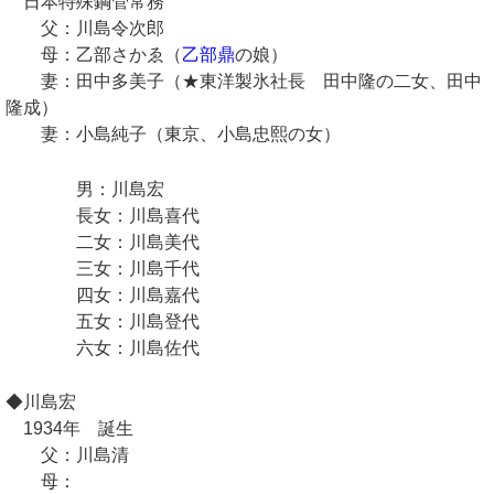
日本特殊鋼管常務
父：川島令次郎
母：乙部さかゑ（
乙部鼎
の娘）
妻：田中多美子（★東洋製氷社長 田中隆の二女、田中
隆成）
妻：小島純子（東京、小島忠熙の女）
男：川島宏
長女：川島喜代
二女：川島美代
三女：川島千代
四女：川島嘉代
五女：川島登代
六女：川島佐代
◆川島宏
1934年 誕生
父：川島清
母：