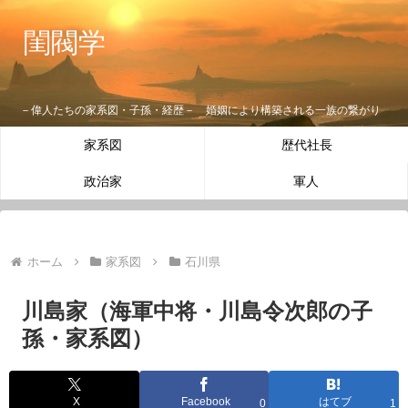
閨閥学
－偉人たちの家系図・子孫・経歴－ 婚姻により構築される一族の繋がり
家系図
歴代社長
政治家
軍人
ホーム
家系図
石川県
川島家（海軍中将・川島令次郎の子
孫・家系図）
X
Facebook
はてブ
0
1