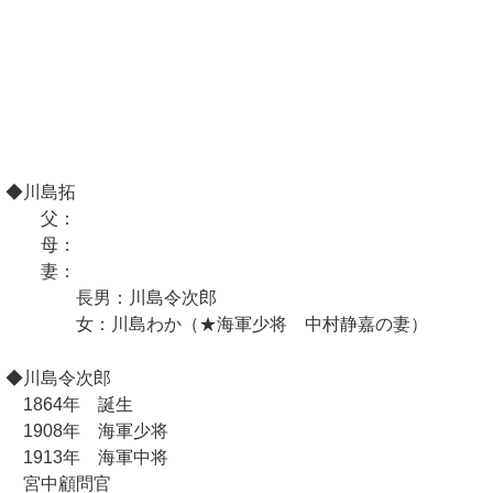
◆川島拓
父：
母：
妻：
長男：川島令次郎
女：川島わか（★海軍少将 中村静嘉の妻）
◆川島令次郎
1864年 誕生
1908年 海軍少将
1913年 海軍中将
宮中顧問官