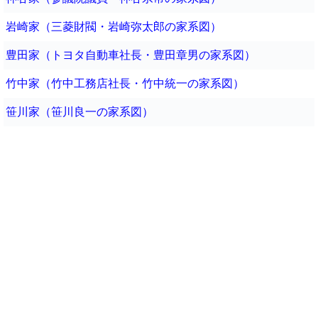
岩崎家（三菱財閥・岩崎弥太郎の家系図）
豊田家（トヨタ自動車社長・豊田章男の家系図）
竹中家（竹中工務店社長・竹中統一の家系図）
笹川家（笹川良一の家系図）