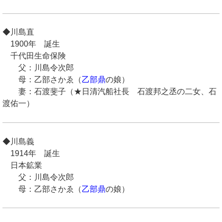
◆川島直
1900年 誕生
千代田生命保険
父：川島令次郎
母：乙部さかゑ（
乙部鼎
の娘）
妻：石渡斐子（★日清汽船社長 石渡邦之丞の二女、石
渡佑一）
◆川島義
1914年 誕生
日本鉱業
父：川島令次郎
母：乙部さかゑ（
乙部鼎
の娘）