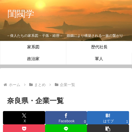
閨閥学
－偉人たちの家系図・子孫・経歴－ 婚姻により構築される一族の繋がり
家系図
歴代社長
政治家
軍人
ホーム
まとめ
企業一覧
奈良県・企業一覧
X
Facebook
はてブ
0
1