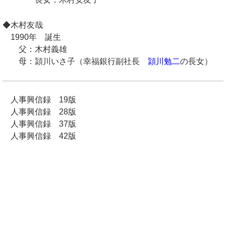
◆木村友哉
1990年 誕生
父：木村義雄
母：頴川いさ子（幸福銀行副社長
頴川勉二
の長女）
人事興信録 19版
人事興信録 28版
人事興信録 37版
人事興信録 42版