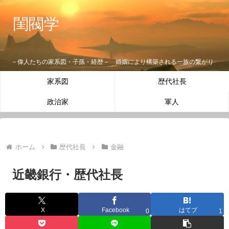
閨閥学
－偉人たちの家系図・子孫・経歴－ 婚姻により構築される一族の繋がり
家系図
歴代社長
政治家
軍人
ホーム
歴代社長
金融
近畿銀行・歴代社長
X
Facebook
はてブ
0
1