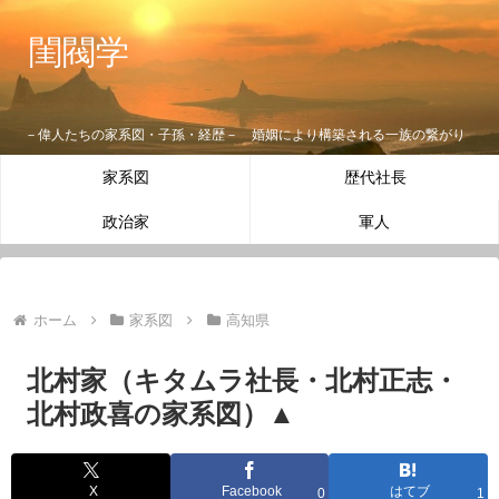
閨閥学
－偉人たちの家系図・子孫・経歴－ 婚姻により構築される一族の繋がり
家系図
歴代社長
政治家
軍人
ホーム
家系図
高知県
北村家（キタムラ社長・北村正志・
北村政喜の家系図）▲
X
Facebook
はてブ
0
1