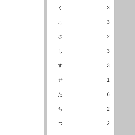
く
3
こ
3
さ
2
し
3
す
3
せ
1
た
6
ち
2
つ
2