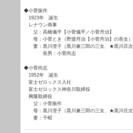
◆小菅振作
1923年 誕生
レナウン商事
父：高橋儀平【小菅儀平／小菅丹治】
母：小菅とき（野渡丹治【小菅丹治】の長女）
妻：黒川澄子（黒川兼三郎の三女、★黒川庄次
長男：小菅尚志
◆小菅尚志
1952年 誕生
富士ゼロックス入社
富士ゼロックス神奈川取締役
興隆取締役
父：小菅振作
母：黒川澄子（黒川兼三郎の三女、★黒川庄次
妻：千昭