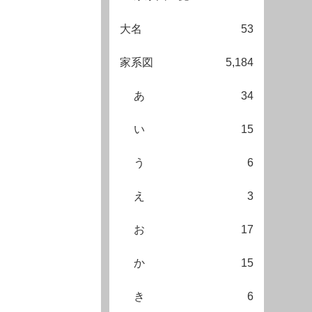
大名
53
家系図
5,184
あ
34
い
15
う
6
え
3
お
17
か
15
き
6