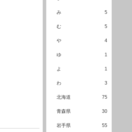
み
5
む
5
や
4
ゆ
1
よ
1
わ
3
北海道
75
青森県
30
岩手県
55