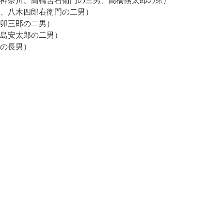
奈川、高橋笘右衛門の三男、高橋熊太郎の弟）
八木四郎右衛門の二男）
卯三郎の二男）
安太郎の二男）
の長男）