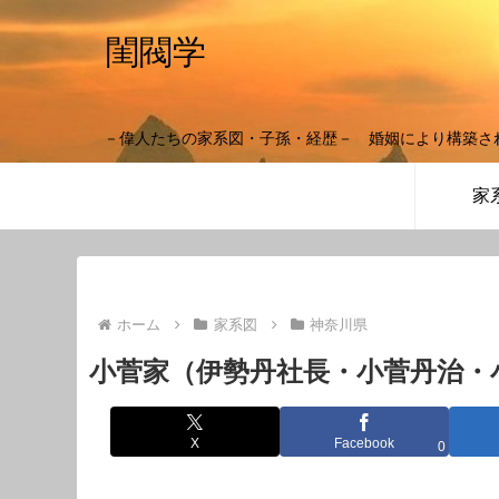
閨閥学
－偉人たちの家系図・子孫・経歴－ 婚姻により構築さ
家
ホーム
家系図
神奈川県
小菅家（伊勢丹社長・小菅丹治・
X
Facebook
0