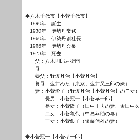
◆八木千代市【小菅千代市】
1890年 誕生
1930年 伊勢丹常務
1960年 伊勢丹副社長
1966年 伊勢丹会長
1973年 死去
父：八木四郎右衛門
母：
養父：野渡丹治【小菅丹治】
養母：金井めた（東京、金井又三郎の妹）
妻：小菅愛子（野渡丹治【小菅丹治】の二女）
長男：小菅冠一【小菅孝一郎】
長女：小菅隆子（田中正夫の妻、★田中久
二女：小菅亀代（中島恭助の妻）
三女：小菅銀子（遠藤信雄の妻）
◆小菅冠一【小菅孝一郎】