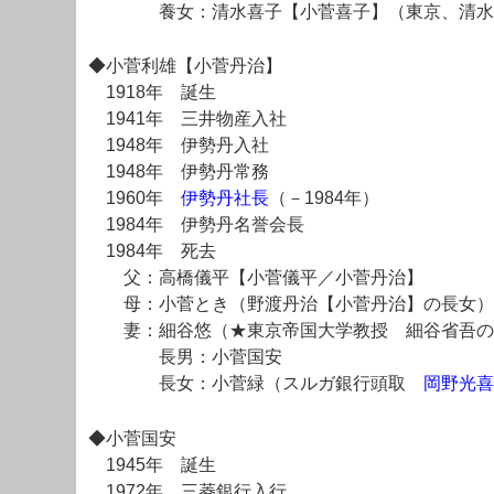
養女：清水喜子【小菅喜子】（東京、清水
◆小菅利雄【小菅丹治】
1918年 誕生
1941年 三井物産入社
1948年 伊勢丹入社
1948年 伊勢丹常務
1960年
伊勢丹社長
（－1984年）
1984年 伊勢丹名誉会長
1984年 死去
父：高橋儀平【小菅儀平／小菅丹治】
母：小菅とき（野渡丹治【小菅丹治】の長女）
妻：細谷悠（★東京帝国大学教授 細谷省吾の
長男：小菅国安
長女：小菅緑（スルガ銀行頭取
岡野光喜
◆小菅国安
1945年 誕生
1972年 三菱銀行入行