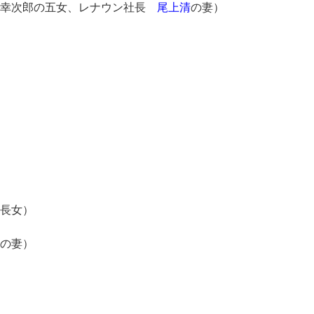
幸次郎の五女、レナウン社長
尾上清
の妻）
長女）
の妻）