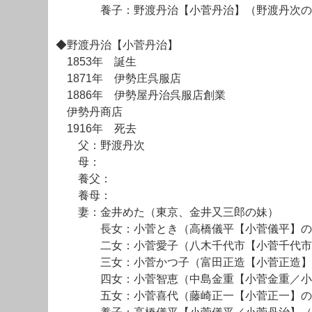
養子：野渡丹治【小菅丹治】（野渡丹次の
◆野渡丹治【小菅丹治】
1853年 誕生
1871年 伊勢庄呉服店
1886年 伊勢屋丹治呉服店創業
伊勢丹商店
1916年 死去
父：野渡丹次
母：
養父：
養母：
妻：金井めた（東京、金井又三郎の妹）
長女：小菅とき（高橋儀平【小菅儀平】の
二女：小菅愛子（八木千代市【小菅千代市
三女：小菅かつ子（富田正造【小菅正造】
四女：小菅智恵（中島金重【小菅金重／小
五女：小菅喜代（藤崎正一【小菅正一】の