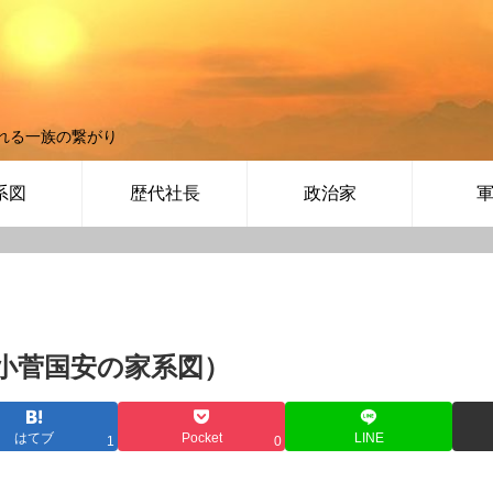
れる一族の繋がり
系図
歴代社長
政治家
小菅国安の家系図）
はてブ
Pocket
LINE
1
0