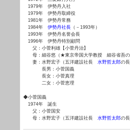
1979年 伊勢丹入社
1979年 伊勢丹取締役
1981年 伊勢丹常務
1984年
伊勢丹社長
（－1993年）
1993年 伊勢丹名誉会長
1996年 伊勢丹特別顧問
父：小菅利雄【小菅丹治】
母：細谷悠（★東京帝国大学教授 細谷省吾の
妻：水野宏子（五洋建設社長
水野哲太郎
の長
長男：小菅国義
長女：小菅真理
二女：小菅恵理
◆小菅国義
1974年 誕生
父：小菅国安
母：水野宏子（五洋建設社長
水野哲太郎
の長