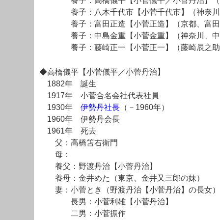
養子：高橋儀平【小菅儀平／小菅丹治】（神
養子：八木千代市【小菅千代市】（神奈川、
養子：富田正造【小菅正造】（京都、富田
養子：中島金重【小菅金重】（神奈川、中島
養子：藤崎正一【小菅正一】（藤崎辰之助
◆高橋儀平【小菅儀平／小菅丹治】
1882年 誕生
1917年 小菅合名会社代表社員
1930年
伊勢丹社長
（－1960年）
1960年 伊勢丹会長
1961年 死去
父：高橋笘右衛門
母：
養父：野渡丹治【小菅丹治】
養母：金井めた（東京、金井又三郎の妹）
妻：小菅とき（野渡丹治【小菅丹治】の長女）
長男：小菅利雄【小菅丹治】
二男：小菅振作