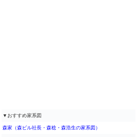
▼おすすめ家系図
森家（森ビル社長・森稔・森浩生の家系図）