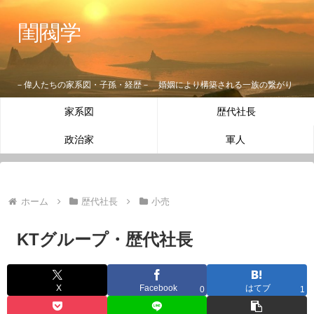
閨閥学
－偉人たちの家系図・子孫・経歴－ 婚姻により構築される一族の繋がり
家系図
歴代社長
政治家
軍人
ホーム
歴代社長
小売
KTグループ・歴代社長
X
Facebook
はてブ
0
1