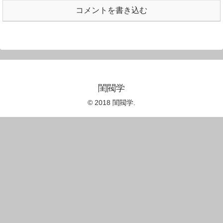
コメントを書き込む
閨閥学
© 2018 閨閥学.