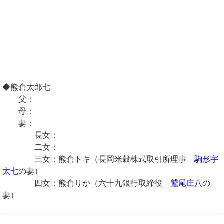
◆熊倉太郎七
父：
母：
妻：
長女：
二女：
三女：熊倉トキ（長岡米穀株式取引所理事
駒形宇
太七
の妻）
四女：熊倉りか（六十九銀行取締役
鷲尾庄八
の
妻）