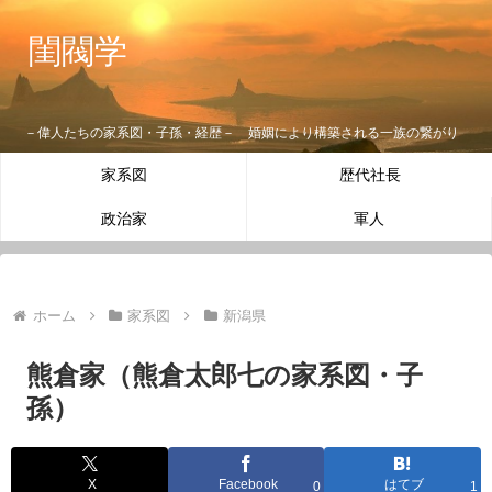
閨閥学
－偉人たちの家系図・子孫・経歴－ 婚姻により構築される一族の繋がり
家系図
歴代社長
政治家
軍人
ホーム
家系図
新潟県
熊倉家（熊倉太郎七の家系図・子
孫）
X
Facebook
はてブ
0
1