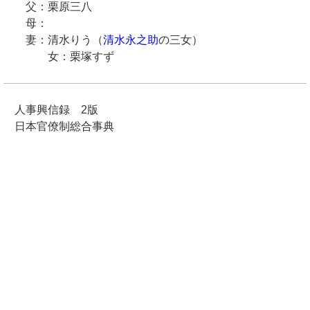
父：栗原三八
母：
妻：清水りう（
清水永之助
の三女）
女：栗塚すず
人事興信録 2版
日本官僚制総合事典