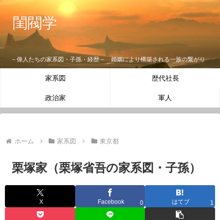
閨閥学
－偉人たちの家系図・子孫・経歴－ 婚姻により構築される一族の繋がり
家系図
歴代社長
政治家
軍人
ホーム
家系図
東京都
栗塚家（栗塚省吾の家系図・子孫）
X
Facebook
はてブ
0
1