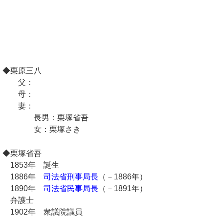
◆栗原三八
父：
母：
妻：
長男：栗塚省吾
女：栗塚さき
◆栗塚省吾
1853年 誕生
1886年
司法省刑事局長
（－1886年）
1890年
司法省民事局長
（－1891年）
弁護士
1902年 衆議院議員