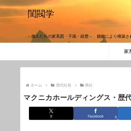
閨閥学
－偉人たちの家系図・子孫・経歴－ 婚姻により構築さ
家
ホーム
歴代社長
商社
マクニカホールディングス・歴
X
Facebook
0