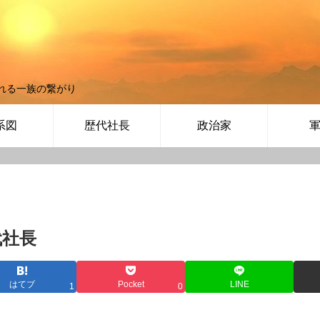
れる一族の繋がり
系図
歴代社長
政治家
代社長
はてブ
Pocket
LINE
1
0