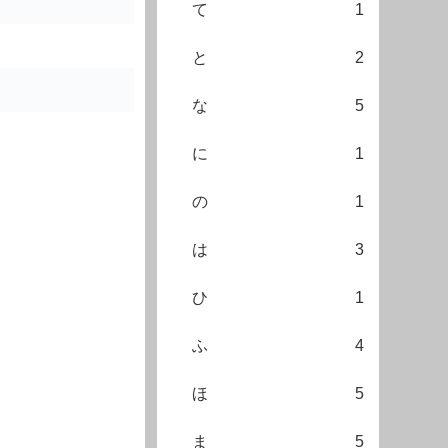
て
1
と
2
な
5
に
1
の
1
は
3
ひ
1
ふ
4
ほ
5
ま
5