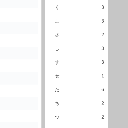
く
3
こ
3
さ
2
し
3
す
3
せ
1
た
6
ち
2
つ
2