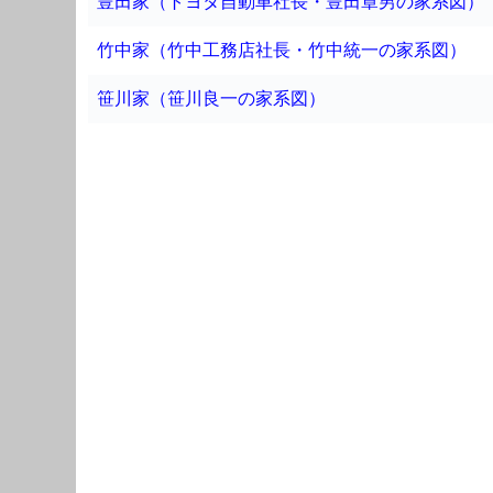
豊田家（トヨタ自動車社長・豊田章男の家系図）
竹中家（竹中工務店社長・竹中統一の家系図）
笹川家（笹川良一の家系図）