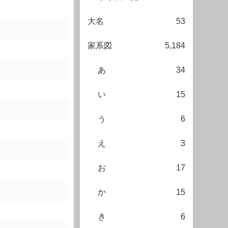
大名
53
家系図
5,184
あ
34
い
15
う
6
え
3
お
17
か
15
き
6