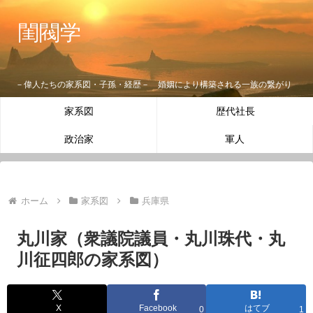
閨閥学
－偉人たちの家系図・子孫・経歴－ 婚姻により構築される一族の繋がり
家系図
歴代社長
政治家
軍人
ホーム
家系図
兵庫県
丸川家（衆議院議員・丸川珠代・丸
川征四郎の家系図）
X
Facebook
はてブ
0
1