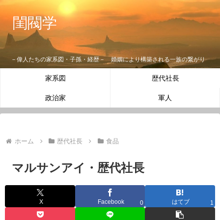
閨閥学
－偉人たちの家系図・子孫・経歴－ 婚姻により構築される一族の繋がり
家系図
歴代社長
政治家
軍人
ホーム
歴代社長
食品
マルサンアイ・歴代社長
X
Facebook
はてブ
0
1