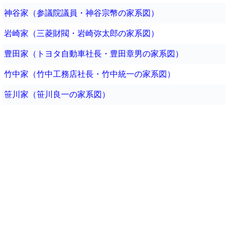
神谷家（参議院議員・神谷宗幣の家系図）
岩崎家（三菱財閥・岩崎弥太郎の家系図）
豊田家（トヨタ自動車社長・豊田章男の家系図）
竹中家（竹中工務店社長・竹中統一の家系図）
笹川家（笹川良一の家系図）