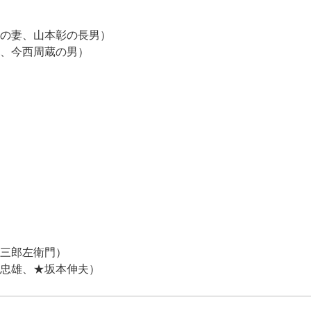
妻、山本彰の長男）
今西周蔵の男）
三郎左衛門）
忠雄、★坂本伸夫）