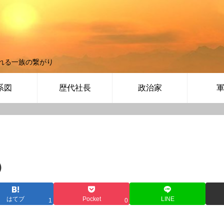
れる一族の繋がり
系図
歴代社長
政治家
）
はてブ
Pocket
LINE
1
0