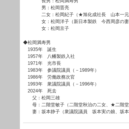
長男：松岡満寿男
男：松岡晋亮
二女：松岡紀子（★旭化成社長 山本一元の
女：松岡洋子（新日本製鉄 今西周彦の妻、
女：松岡京子
◆松岡満寿男
1935年 誕生
1957年 八幡製鉄入社
1971年 光市長
1983年 参議院議員（－1989年）
1986年 労働政務次官
1993年 衆議院議員（－1996年）
2024年 死去
父：松岡三雄
母：二階堂敏子（二階堂秋治の二女、★二階堂
妻：坂本静子（衆議院議員 坂本実の娘、坂本