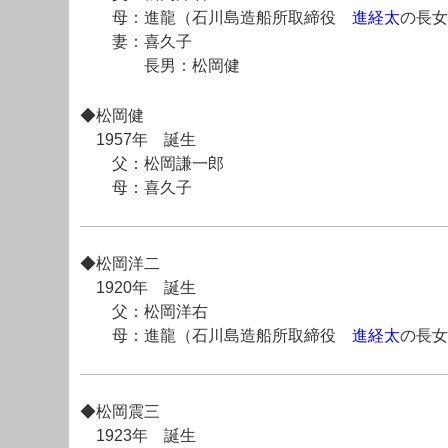
母：進龍（石川島造船所取締役
進経太
の長女
妻：喜久子
長男：松岡健
◆松岡健
1957年 誕生
父：松岡謙一郎
母：喜久子
◆松岡洋二
1920年 誕生
父：松岡洋右
母：進龍（石川島造船所取締役
進経太
の長女
◆松岡震三
1923年 誕生