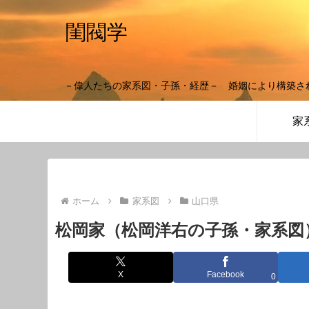
閨閥学
－偉人たちの家系図・子孫・経歴－ 婚姻により構築さ
家
ホーム
家系図
山口県
松岡家（松岡洋右の子孫・家系図
X
Facebook
0