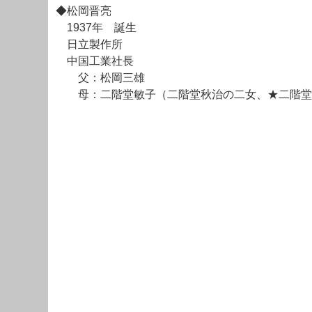
◆松岡晋亮
1937年 誕生
日立製作所
中国工業社長
父：松岡三雄
母：二階堂敏子（二階堂秋治の二女、★二階堂