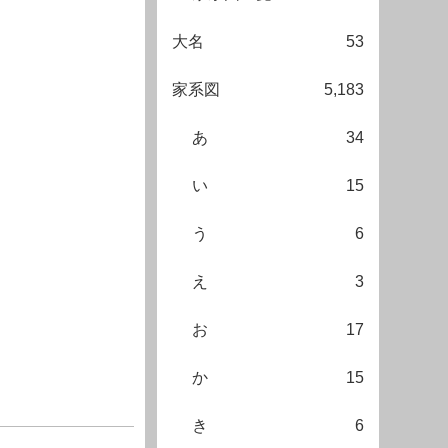
大名
53
家系図
5,183
あ
34
い
15
う
6
え
3
お
17
か
15
き
6