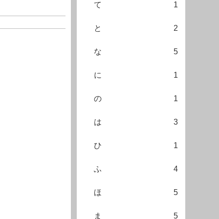
て
1
と
2
な
5
に
1
の
1
は
3
ひ
1
ふ
4
ほ
5
ま
5