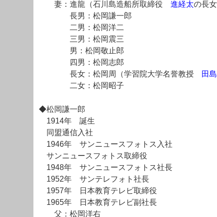
妻：進龍（石川島造船所取締役
進経太
の長女
長男：松岡謙一郎
二男：松岡洋二
三男：松岡震三
男：松岡敬止郎
四男：松岡志郎
長女：松岡周（学習院大学名誉教授
田島
二女：松岡昭子
◆松岡謙一郎
1914年 誕生
同盟通信入社
1946年 サンニュースフォトス入社
サンニュースフォトス取締役
1948年 サンニュースフォトス社長
1952年 サンテレフォト社長
1957年 日本教育テレビ取締役
1965年 日本教育テレビ副社長
父：松岡洋右