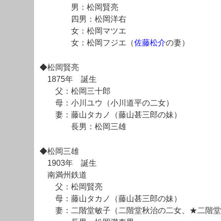
男：松岡賢亮
四男：松岡洋右
女：松岡マツエ
女：松岡フジエ（
佐藤松介
の妻）
◆松岡賢亮
1875年 誕生
父：松岡三十郎
母：小川ユウ（小川道平の二女）
妻：藤山タカノ（藤山甚三郎の妹）
長男：松岡三雄
◆松岡三雄
1903年 誕生
南満州鉄道
父：松岡賢亮
母：藤山タカノ（藤山甚三郎の妹）
妻：二階堂敏子（二階堂秋治の二女、★二階堂