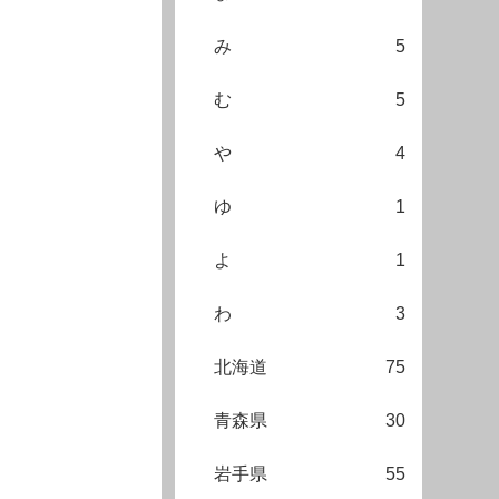
み
5
む
5
や
4
ゆ
1
よ
1
わ
3
北海道
75
青森県
30
岩手県
55