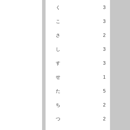
く
3
こ
3
さ
2
し
3
す
3
せ
1
た
5
ち
2
つ
2