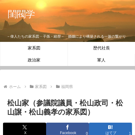
閨閥学
－偉人たちの家系図・子孫・経歴－ 婚姻により構築される一族の繋がり
家系図
歴代社長
政治家
軍人
ホーム
家系図
福岡県
松山家（参議院議員・松山政司・松
山譲・松山義孝の家系図）
X
Facebook
はてブ
0
1