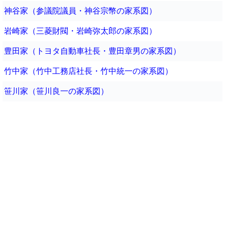
神谷家（参議院議員・神谷宗幣の家系図）
岩崎家（三菱財閥・岩崎弥太郎の家系図）
豊田家（トヨタ自動車社長・豊田章男の家系図）
竹中家（竹中工務店社長・竹中統一の家系図）
笹川家（笹川良一の家系図）