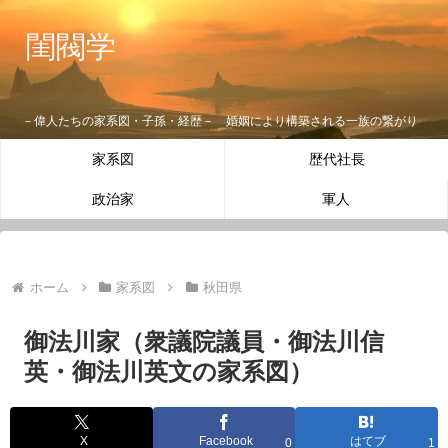
閨閥学
－偉人たちの家系図・子孫・経歴－ 婚姻により構築される一族の繋がり
家系図
歴代社長
政治家
軍人
ホーム
家系図
秋田県
御法川家（衆議院議員・御法川信
英・御法川英文の家系図）
X
Facebook
はてブ
0
1