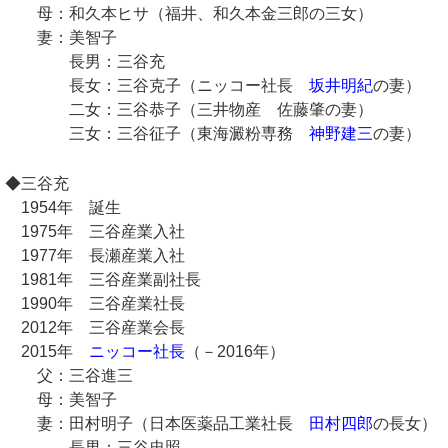
母：和久本ヒサ（福井、和久本金三郎の三女）
妻：美智子
長男：三谷充
長女：三谷克子（ニッコー社長
坂井明紀
の妻）
二女：三谷恭子（三井物産 佐藤肇の妻）
三女：三谷征子（東海澱粉専務
神野建三
の妻）
◆三谷充
1954年 誕生
1975年 三谷産業入社
1977年 長瀬産業入社
1981年 三谷産業副社長
1990年 三谷産業社長
2012年 三谷産業会長
2015年
ニッコー社長
（－2016年）
父：三谷進三
母：美智子
妻：田村明子（日本医薬品工業社長
田村四郎
の長女）
長男：三谷忠照