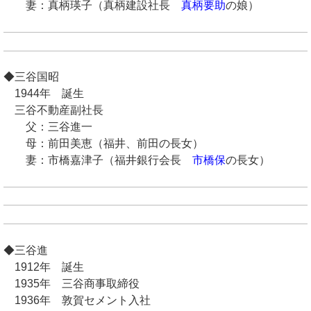
妻：真柄瑛子（真柄建設社長
真柄要助
の娘）
◆三谷国昭
1944年 誕生
三谷不動産副社長
父：三谷進一
母：前田美恵（福井、前田の長女）
妻：市橋嘉津子（福井銀行会長
市橋保
の長女）
◆三谷進
1912年 誕生
1935年 三谷商事取締役
1936年 敦賀セメント入社