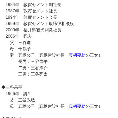
1984年 敦賀セメント副社長
1987年 敦賀セメント社長
1994年 敦賀セメント会長
1999年 敦賀セメント取締役相談役
2000年 福井県観光開発社長
2006年 死去
父：三谷進
母：千鶴子
妻：真柄公子（真柄建設社長
真柄要助
の三女）
長男：三谷昌平
二男：三谷洋介
三男：三谷亮太
◆三谷昌平
1966年 誕生
父：三谷政敏
母：真柄公子（真柄建設社長
真柄要助
の三女）