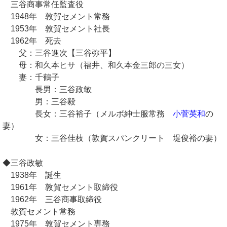
三谷商事常任監査役
1948年 敦賀セメント常務
1953年 敦賀セメント社長
1962年 死去
父：三谷進次【三谷弥平】
母：和久本ヒサ（福井、和久本金三郎の三女）
妻：千鶴子
長男：三谷政敏
男：三谷毅
長女：三谷裕子（メルボ紳士服常務
小菅英和
の
妻）
女：三谷佳枝（敦賀スパンクリート 堤俊裕の妻）
◆三谷政敏
1938年 誕生
1961年 敦賀セメント取締役
1962年 三谷商事取締役
敦賀セメント常務
1975年 敦賀セメント専務