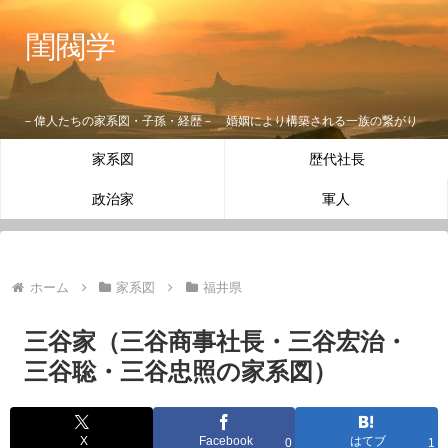
閨閥学
－偉人たちの家系図・子孫・経歴－ 婚姻により構築される一族の繋がり
家系図
歴代社長
政治家
軍人
ホーム
家系図
福井県
三谷家（三谷商事社長・三谷宏治・
三谷聡・三谷忠照の家系図）
X
Facebook
はてブ
0
1