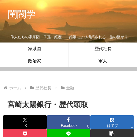
閨閥学
－偉人たちの家系図・子孫・経歴－ 婚姻により構築される一族の繋がり
家系図
歴代社長
政治家
軍人
ホーム
歴代社長
金融
宮崎太陽銀行・歴代頭取
X
Facebook
はてブ
0
1