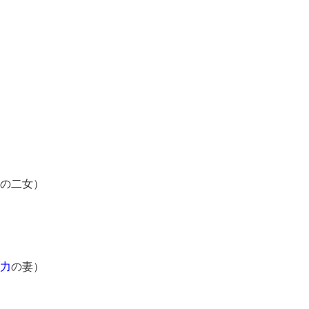
の二女）
力
の妻）