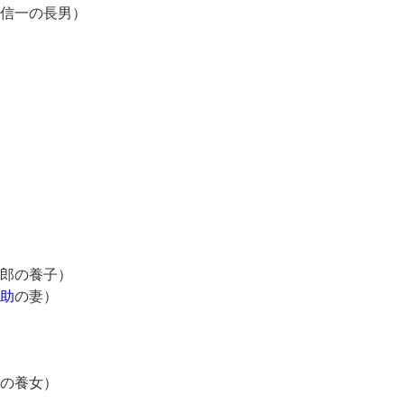
信一の長男）
郎の養子）
助
の妻）
の養女）