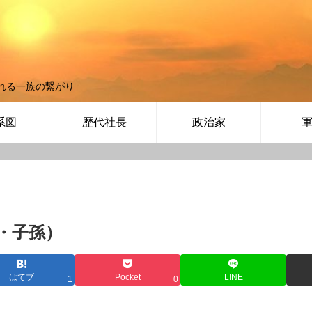
れる一族の繋がり
系図
歴代社長
政治家
・子孫）
はてブ
Pocket
LINE
1
0