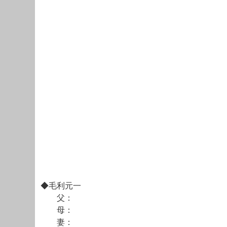
◆毛利元一
父：
母：
妻：