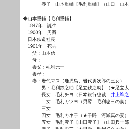
養子：山本重輔【毛利重輔】（山口、山本
◆山本重輔【毛利重輔】
1847年 誕生
1900年 男爵
日本鉄道社長
1901年 死去
父：山本信一
母：
養父：毛利元一
養母：
妻：岩代マス（鹿児島、岩代勇次郎の三女）
男：毛利鉄之助【足立鉄之助】（★足立太
長女：毛利チヨ（日本銀行総裁
井上準之
二女：毛利カツヨ（男爵 毛利忠三の妻）
三女：
四女：毛利カネ子（★子爵 河瀬真の妻）
五女：毛利豊子【山田豊子】（山田兵十郎