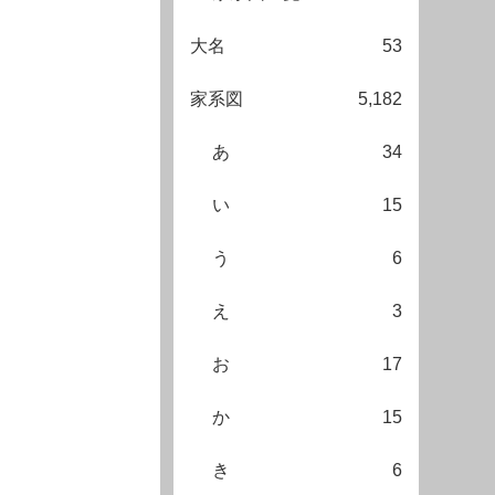
大名
53
家系図
5,182
あ
34
い
15
う
6
え
3
お
17
か
15
き
6