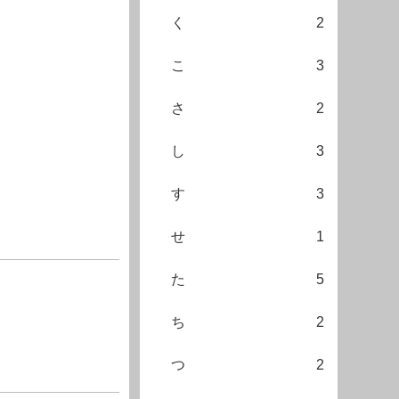
く
2
こ
3
さ
2
し
3
す
3
せ
1
た
5
ち
2
つ
2