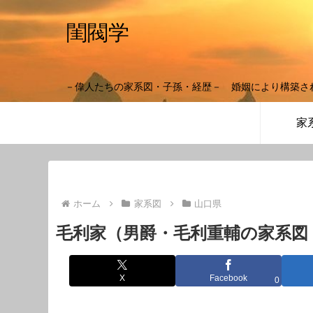
閨閥学
－偉人たちの家系図・子孫・経歴－ 婚姻により構築さ
家
ホーム
家系図
山口県
毛利家（男爵・毛利重輔の家系図
X
Facebook
0