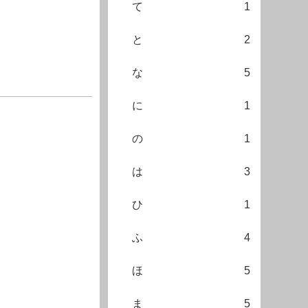
て
1
と
2
な
5
に
1
の
1
は
3
ひ
1
ふ
4
ほ
5
ま
5