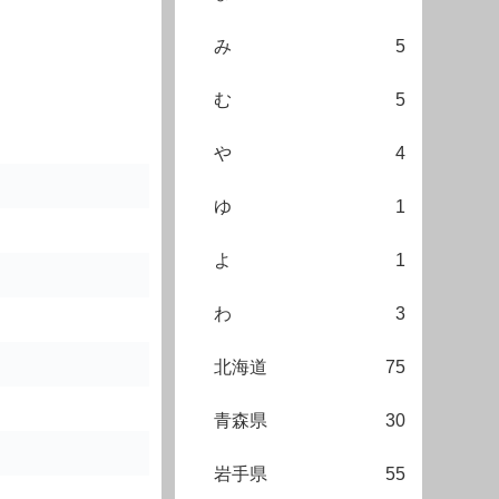
み
5
む
5
や
4
ゆ
1
よ
1
わ
3
北海道
75
青森県
30
岩手県
55