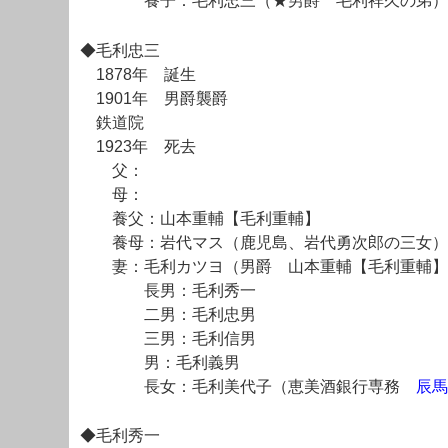
養子：毛利忠三（★男爵 毛利祥久の弟）
◆毛利忠三
1878年 誕生
1901年 男爵襲爵
鉄道院
1923年 死去
父：
母：
養父：山本重輔【毛利重輔】
養母：岩代マス（鹿児島、岩代勇次郎の三女）
妻：毛利カツヨ（男爵 山本重輔【毛利重輔】
長男：毛利秀一
二男：毛利忠男
三男：毛利信男
男：毛利義男
長女：毛利美代子（恵美酒銀行専務
辰馬
◆毛利秀一