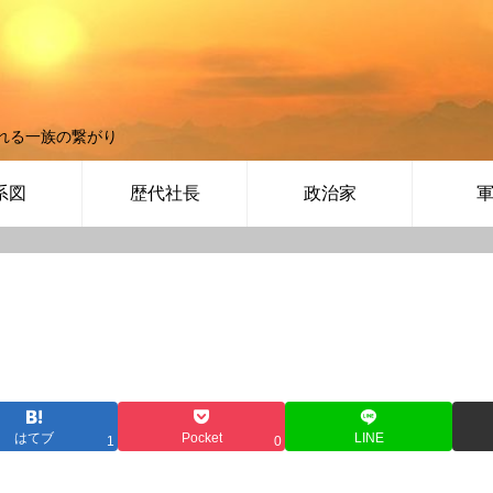
れる一族の繋がり
系図
歴代社長
政治家
はてブ
Pocket
LINE
1
0