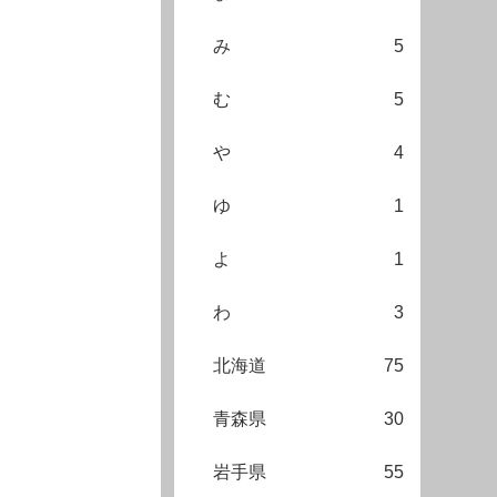
み
5
む
5
や
4
ゆ
1
よ
1
わ
3
北海道
75
青森県
30
岩手県
55