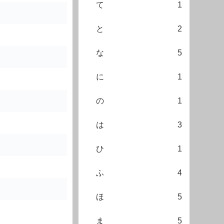
て
1
と
2
な
5
に
1
の
1
は
3
ひ
1
ふ
4
ほ
5
ま
5