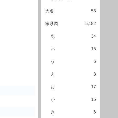
大名
53
家系図
5,182
あ
34
い
15
う
6
え
3
お
17
か
15
き
6