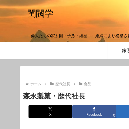
閨閥学
－偉人たちの家系図・子孫・経歴－ 婚姻により構築さ
家
ホーム
歴代社長
食品
森永製菓・歴代社長
X
Facebook
0