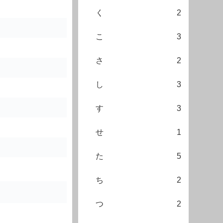
く
2
こ
3
さ
2
し
3
す
3
せ
1
た
5
ち
2
つ
2