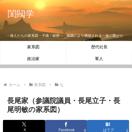
閨閥学
－偉人たちの家系図・子孫・経歴－ 婚姻により構築される一族の繋がり
家系図
歴代社長
政治家
軍人
ホーム
家系図
な
長尾家（参議院議員・長尾立子・長
尾明敏の家系図）
X
Facebook
はてブ
0
1