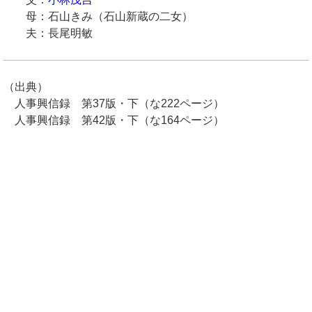
母：石山きみ（石山新蔵の二女）
夫：長尾明敏
（出典）
人事興信録 第37版・下（な222ページ）
人事興信録 第42版・下（な164ページ）