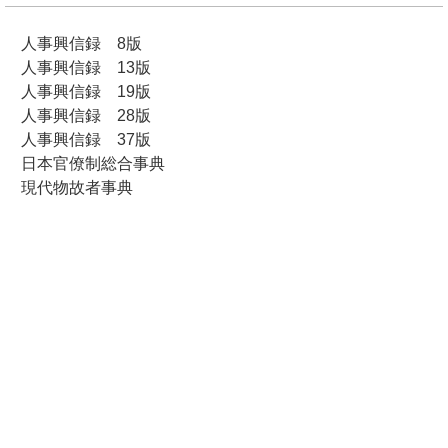
人事興信録 8版
人事興信録 13版
人事興信録 19版
人事興信録 28版
人事興信録 37版
日本官僚制総合事典
現代物故者事典