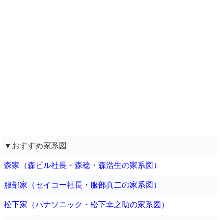
▼おすすめ家系図
森家（森ビル社長・森稔・森浩生の家系図）
服部家（セイコー社長・服部真二の家系図）
松下家（パナソニック・松下幸之助の家系図）