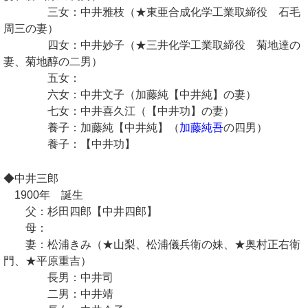
三女：中井雅枝（★東亜合成化学工業取締役 石毛
周三の妻）
四女：中井妙子（★三井化学工業取締役 菊地達の
妻、菊地醇の二男）
五女：
六女：中井文子（加藤純【中井純】の妻）
七女：中井喜久江（【中井功】の妻）
養子：加藤純【中井純】（
加藤純吾
の四男）
養子：【中井功】
◆中井三郎
1900年 誕生
父：杉田四郎【中井四郎】
母：
妻：松浦きみ（★山梨、松浦儀兵衛の妹、★奥村正右衛
門、★平原重吉）
長男：中井司
二男：中井靖