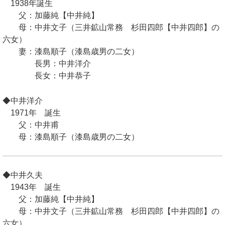
1938年誕生
父：加藤純【中井純】
母：中井文子（三井鉱山常務 杉田四郎【中井四郎】の
六女）
妻：漆島順子（漆島歳男の二女）
長男：中井洋介
長女：中井恭子
◆中井洋介
1971年 誕生
父：中井甫
母：漆島順子（漆島歳男の二女）
◆中井久夫
1943年 誕生
父：加藤純【中井純】
母：中井文子（三井鉱山常務 杉田四郎【中井四郎】の
六女）