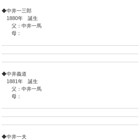
◆中井一三郎
1880年 誕生
父：中井一馬
母：
◆中井義道
1881年 誕生
父：中井一馬
母：
◆中井一夫