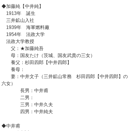
◆加藤純【中井純】
1913年 誕生
三井鉱山入社
1939年 海軍燃料廠
1954年 法政大学
法政大学教授
父：★加藤純吾
母：国友たけ（茨城、国友武貴の三女）
養父：杉田四郎【中井四郎】
養母：
妻：中井文子（三井鉱山常務 杉田四郎【中井四郎】の
六女）
長男：中井甫
二男：
三男：中井久夫
四男：中井純夫
◆中井甫