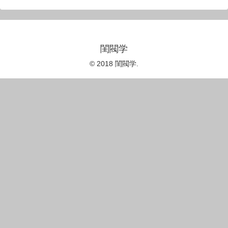
閨閥学
© 2018 閨閥学.