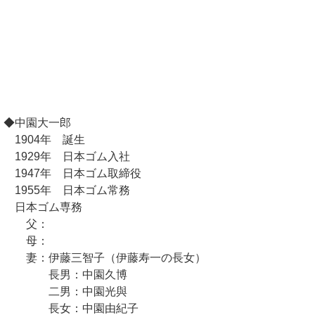
◆中園大一郎
1904年 誕生
1929年 日本ゴム入社
1947年 日本ゴム取締役
1955年 日本ゴム常務
日本ゴム専務
父：
母：
妻：伊藤三智子（伊藤寿一の長女）
長男：中園久博
二男：中園光與
長女：中園由紀子