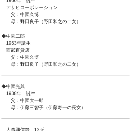
1960年 誕生
アサヒコーポレーション
父：中園久博
母：野田良子（野田和之の二女）
◆中園二郎
1963年誕生
西武百貨店
父：中園久博
母：野田良子（野田和之の二女）
◆中園光與
1938年 誕生
父：中園大一郎
母：伊藤三智子（伊藤寿一の長女）
人事興信録 13版