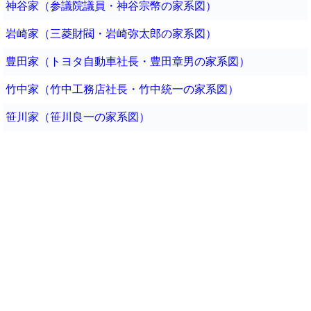
神谷家（参議院議員・神谷宗幣の家系図）
岩崎家（三菱財閥・岩崎弥太郎の家系図）
豊田家（トヨタ自動車社長・豊田章男の家系図）
竹中家（竹中工務店社長・竹中統一の家系図）
笹川家（笹川良一の家系図）