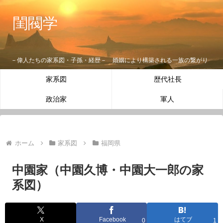
閨閥学
－偉人たちの家系図・子孫・経歴－ 婚姻により構築される一族の繋がり
家系図
歴代社長
政治家
軍人
ホーム
家系図
福岡県
中園家（中園久博・中園大一郎の家
系図）
X
Facebook
はてブ
0
1