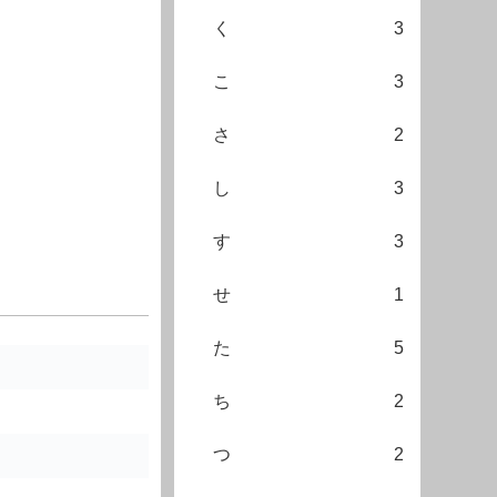
く
3
こ
3
さ
2
し
3
す
3
せ
1
た
5
ち
2
つ
2