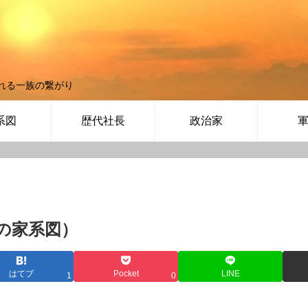
れる一族の繋がり
系図
歴代社長
政治家
の家系図）
はてブ
Pocket
LINE
1
0