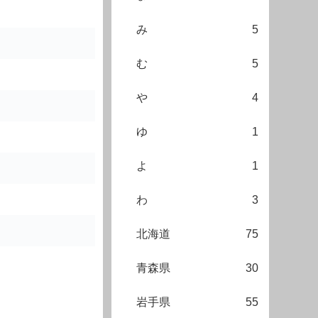
み
5
む
5
や
4
ゆ
1
よ
1
わ
3
北海道
75
青森県
30
岩手県
55