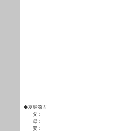
◆夏堀源吉
父：
母：
妻：