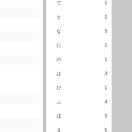
て
1
と
2
な
5
に
1
の
1
は
3
ひ
1
ふ
4
ほ
5
ま
5