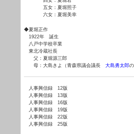
四女：夏堀君
五女：夏堀照子
六女：夏堀美幸
◆夏堀正作
1922年 誕生
八戸中学校卒業
東北冷蔵社長
父：夏堀源三郎
母：大島きよ（青森県議会議長
大島勇太郎
の
人事興信録 12版
人事興信録 13版
人事興信録 16版
人事興信録 19版
人事興信録 22版
人事興信録 25版