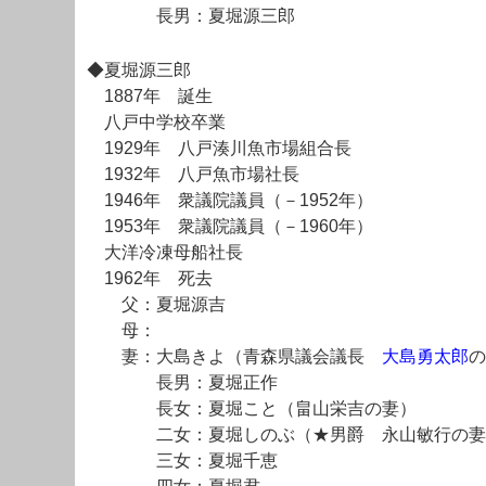
長男：夏堀源三郎
◆夏堀源三郎
1887年 誕生
八戸中学校卒業
1929年 八戸湊川魚市場組合長
1932年 八戸魚市場社長
1946年 衆議院議員（－1952年）
1953年 衆議院議員（－1960年）
大洋冷凍母船社長
1962年 死去
父：夏堀源吉
母：
妻：大島きよ（青森県議会議長
大島勇太郎
の
長男：夏堀正作
長女：夏堀こと（畠山栄吉の妻）
二女：夏堀しのぶ（★男爵 永山敏行の妻
三女：夏堀千恵