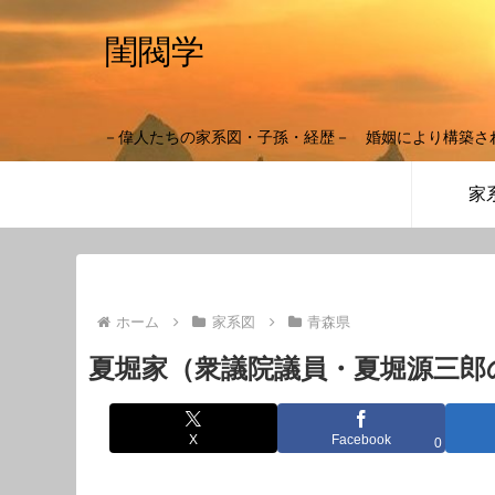
閨閥学
－偉人たちの家系図・子孫・経歴－ 婚姻により構築さ
家
ホーム
家系図
青森県
夏堀家（衆議院議員・夏堀源三郎
X
Facebook
0