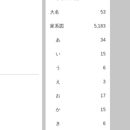
大名
53
家系図
5,183
あ
34
い
15
う
6
え
3
お
17
か
15
き
6