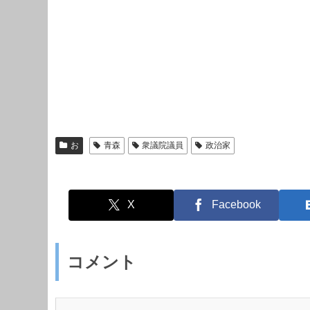
お
青森
衆議院議員
政治家
X
Facebook
コメント