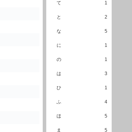
て
1
と
2
な
5
に
1
の
1
は
3
ひ
1
ふ
4
ほ
5
ま
5