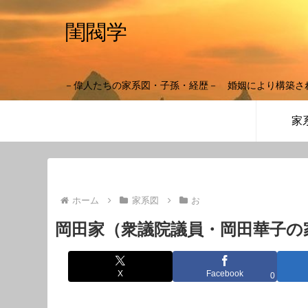
閨閥学
－偉人たちの家系図・子孫・経歴－ 婚姻により構築さ
家
ホーム
家系図
お
岡田家（衆議院議員・岡田華子の
X
Facebook
0