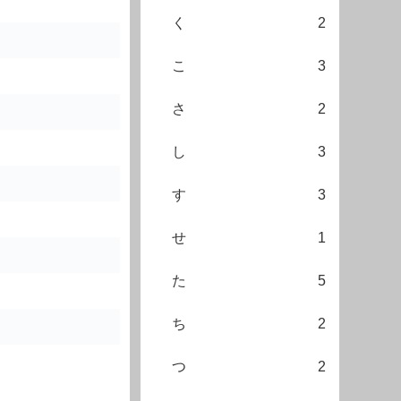
く
2
こ
3
さ
2
し
3
す
3
せ
1
た
5
ち
2
つ
2