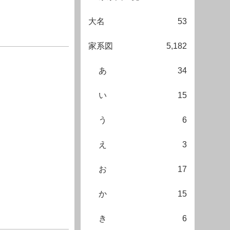
大名
53
家系図
5,182
あ
34
い
15
う
6
え
3
お
17
か
15
き
6