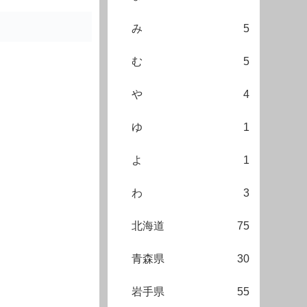
み
5
む
5
や
4
ゆ
1
よ
1
わ
3
北海道
75
青森県
30
岩手県
55