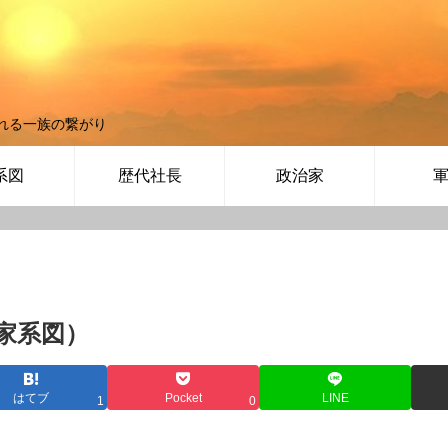
れる一族の繋がり
系図
歴代社長
政治家
家系図）
はてブ
Pocket
LINE
1
0