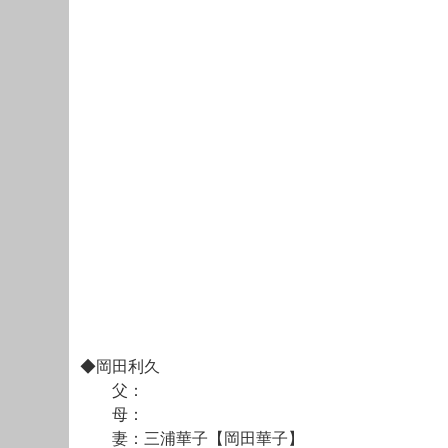
◆岡田利久
父：
母：
妻：三浦華子【岡田華子】