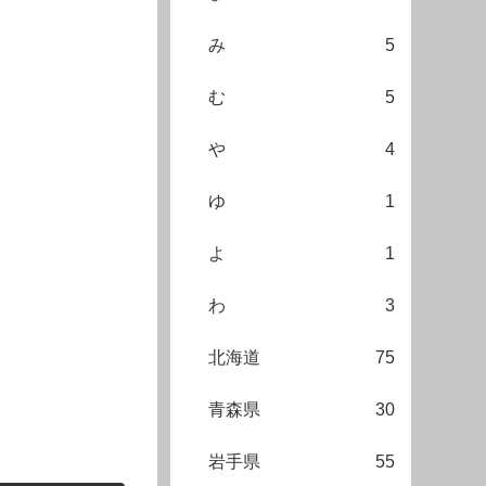
み
5
む
5
や
4
ゆ
1
よ
1
わ
3
北海道
75
青森県
30
岩手県
55