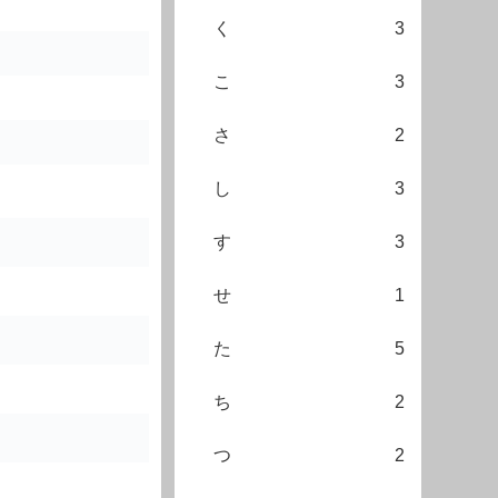
く
3
こ
3
さ
2
し
3
す
3
せ
1
た
5
ち
2
つ
2