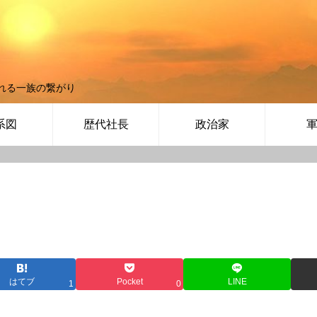
れる一族の繋がり
系図
歴代社長
政治家
はてブ
Pocket
LINE
1
0