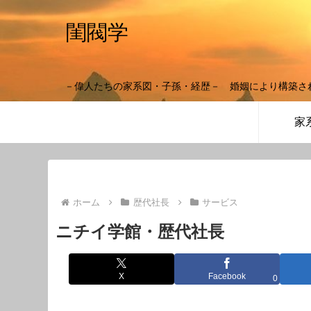
閨閥学
－偉人たちの家系図・子孫・経歴－ 婚姻により構築さ
家
ホーム
歴代社長
サービス
ニチイ学館・歴代社長
X
Facebook
0