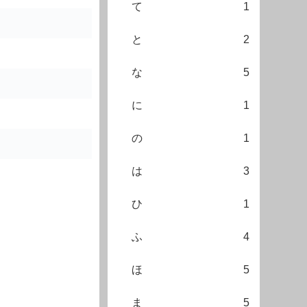
て
1
と
2
な
5
に
1
の
1
は
3
ひ
1
ふ
4
ほ
5
ま
5