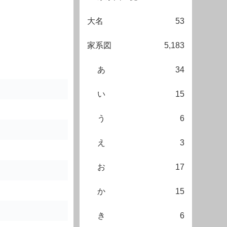
大名
53
家系図
5,183
あ
34
い
15
う
6
え
3
お
17
か
15
き
6