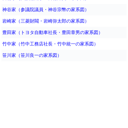
神谷家（参議院議員・神谷宗幣の家系図）
岩崎家（三菱財閥・岩崎弥太郎の家系図）
豊田家（トヨタ自動車社長・豊田章男の家系図）
竹中家（竹中工務店社長・竹中統一の家系図）
笹川家（笹川良一の家系図）