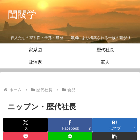
閨閥学
－偉人たちの家系図・子孫・経歴－ 婚姻により構築される一族の繋がり
家系図
歴代社長
政治家
軍人
ホーム
歴代社長
食品
ニップン・歴代社長
X
Facebook
はてブ
0
1