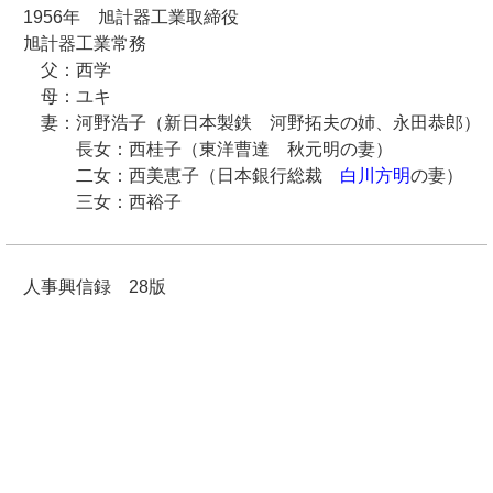
1956年 旭計器工業取締役
旭計器工業常務
父：西学
母：ユキ
妻：河野浩子（新日本製鉄 河野拓夫の姉、永田恭郎）
長女：西桂子（東洋曹達 秋元明の妻）
二女：西美恵子（日本銀行総裁
白川方明
の妻）
三女：西裕子
人事興信録 28版