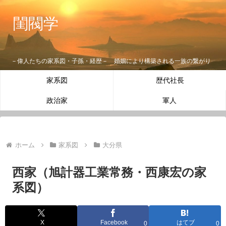
閨閥学
－偉人たちの家系図・子孫・経歴－ 婚姻により構築される一族の繋がり
家系図
歴代社長
政治家
軍人
ホーム
家系図
大分県
西家（旭計器工業常務・西康宏の家
系図）
X
Facebook
はてブ
0
0