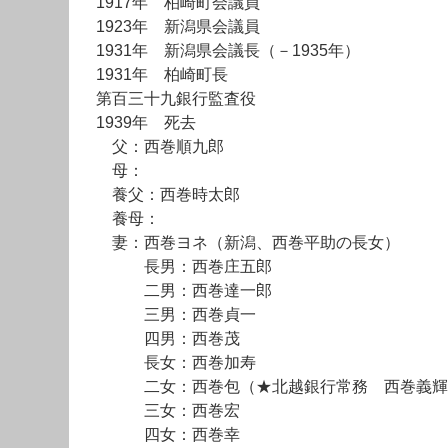
1917年 柏崎町会議員
1923年 新潟県会議員
1931年 新潟県会議長（－1935年）
1931年 柏崎町長
第百三十九銀行監査役
1939年 死去
父：西巻順九郎
母：
養父：西巻時太郎
養母：
妻：西巻ヨネ（新潟、西巻平助の長女）
長男：西巻庄五郎
二男：西巻達一郎
三男：西巻貞一
四男：西巻茂
長女：西巻加寿
二女：西巻包（★北越銀行常務 西巻義輝
三女：西巻宏
四女：西巻幸