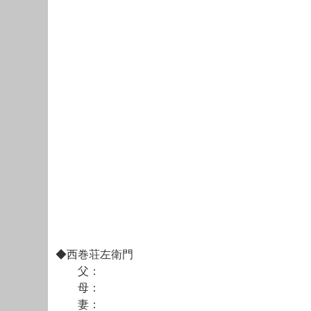
◆西巻荘左衛門
父：
母：
妻：