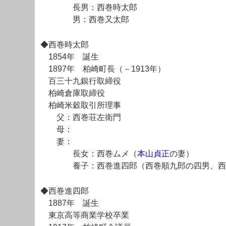
長男：西巻時太郎
男：西巻又太郎
◆西巻時太郎
1854年 誕生
1897年 柏崎町長（－1913年）
百三十九銀行取締役
柏崎倉庫取締役
柏崎米穀取引所理事
父：西巻荘左衛門
母：
妻：
長女：西巻ムメ（
本山貞正
の妻）
養子：西巻進四郎（西巻順九郎の四男、西
◆西巻進四郎
1887年 誕生
東京高等商業学校卒業