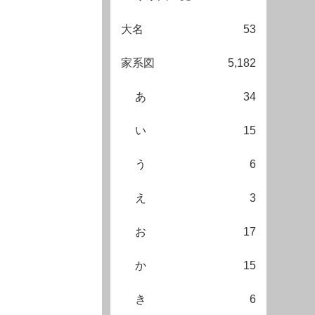
大名
53
家系図
5,182
あ
34
い
15
う
6
え
3
お
17
か
15
き
6