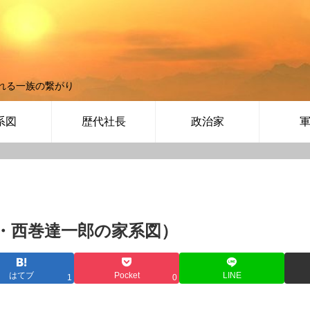
れる一族の繋がり
系図
歴代社長
政治家
・西巻達一郎の家系図）
はてブ
Pocket
LINE
1
0