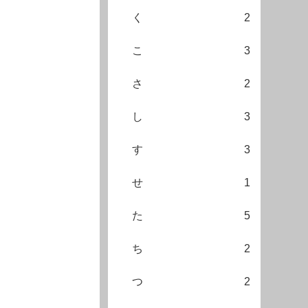
く
2
こ
3
さ
2
し
3
す
3
せ
1
た
5
ち
2
つ
2