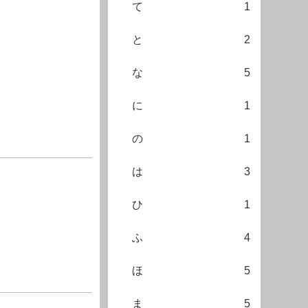
て
1
と
2
な
5
に
1
の
1
は
3
ひ
1
ふ
4
ほ
5
ま
5