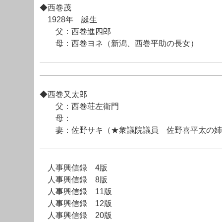
◆西巻茂
1928年 誕生
父：西巻進四郎
母：西巻ヨネ（新潟、西巻平助の長女）
◆西巻又太郎
父：西巻荘左衛門
母：
妻：佐野サキ（★衆議院議員 佐野喜平太の姉
人事興信録 4版
人事興信録 8版
人事興信録 11版
人事興信録 12版
人事興信録 20版