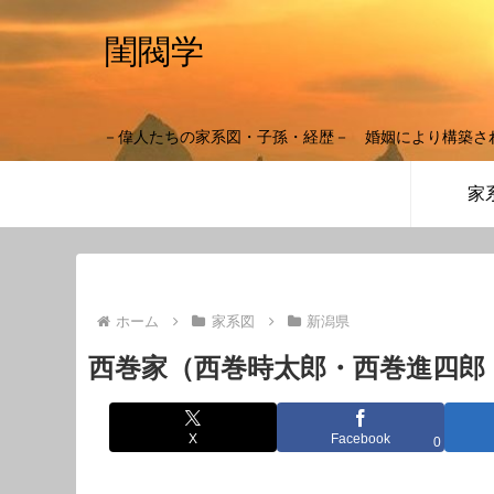
閨閥学
－偉人たちの家系図・子孫・経歴－ 婚姻により構築さ
家
ホーム
家系図
新潟県
西巻家（西巻時太郎・西巻進四郎
X
Facebook
0