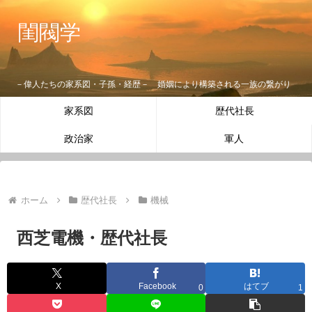
閨閥学
－偉人たちの家系図・子孫・経歴－ 婚姻により構築される一族の繋がり
家系図
歴代社長
政治家
軍人
ホーム
歴代社長
機械
西芝電機・歴代社長
X
Facebook
はてブ
0
1