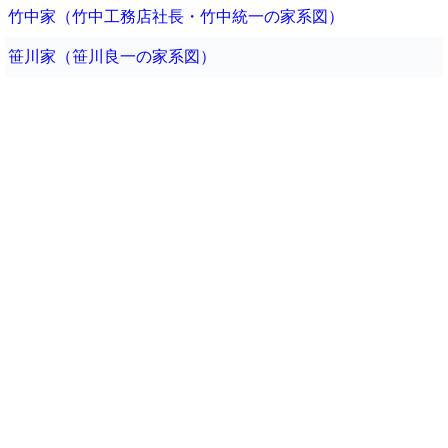
竹中家（竹中工務店社長・竹中統一の家系図）
笹川家（笹川良一の家系図）