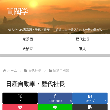
閨閥学
－偉人たちの家系図・子孫・経歴－ 婚姻により構築される一族の繋がり
家系図
歴代社長
政治家
軍人
ホーム
歴代社長
輸送用機器
日産自動車・歴代社長
X
Facebook
はてブ
0
1