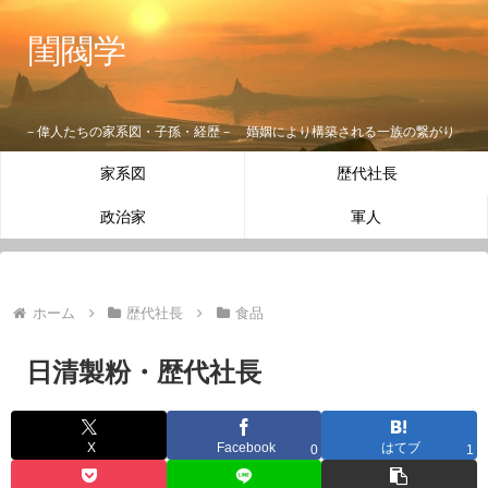
閨閥学
－偉人たちの家系図・子孫・経歴－ 婚姻により構築される一族の繋がり
家系図
歴代社長
政治家
軍人
ホーム
歴代社長
食品
日清製粉・歴代社長
X
Facebook
はてブ
0
1