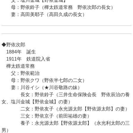
父：塩川金城【野依金城】
母：野依鈴子（樺太鉄道常務 野依次郎の長女）
妻：高田美耶子（高田久成の長女）
◆野依次郎
1884年 誕生
1911年 鉄道院入省
樺太鉄道常務
父：野依範治
母：野依クワ（野依半七郎の二女）
妻：川谷イシ（★川谷敬路の妹）
長女：野依鈴子（三井生命保険会長 野依辰治の養
女、塩川金城【野依金城】の妻）
二女：野依友子（永光源太郎【野依源太郎】の妻）
三女：野依京子（前田祐雄の妻）
養子：永光源太郎【野依源太郎】（永光利太郎の三
男）