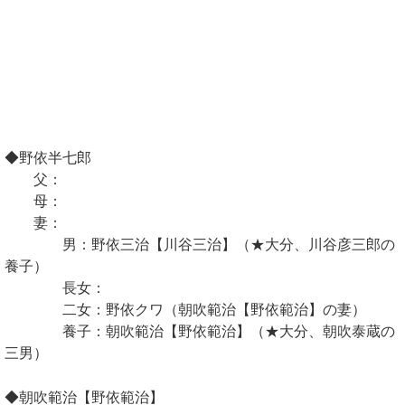
◆野依半七郎
父：
母：
妻：
男：野依三治【川谷三治】（★大分、川谷彦三郎の
養子）
長女：
二女：野依クワ（朝吹範治【野依範治】の妻）
養子：朝吹範治【野依範治】（★大分、朝吹泰蔵の
三男）
◆朝吹範治【野依範治】