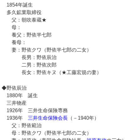
1854年誕生
多久鉱業取締役
父：朝吹泰蔵★
母：
養父：野依半七郎
養母：
妻：野依クワ（野依半七郎の二女）
長男：野依辰治
二男：野依次郎
長女：野依キヌ（★工藤宏規の妻）
◆野依辰治
1880年 誕生
三井物産
1926年 三井生命保険専務
1936年
三井生命保険会長
（－1940年）
父：野依範治
母：野依クワ（野依半七郎の二女）