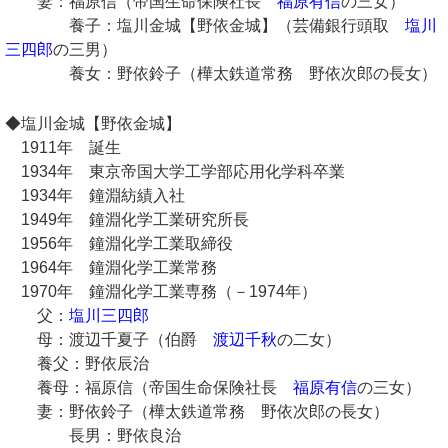
妻：福原信（帝国生命保険社長
福原有信
の三女）
養子：塩川金城【野依金城】（芸備銀行頭取
塩川
三四郎
の三男）
養女：野依鈴子（樺太鉄道常務 野依次郎の長女）
◆塩川金城【野依金城】
1911年 誕生
1934年 東京帝国大学工学部応用化学科卒業
1934年 鐘淵紡績入社
1949年 鐘淵化学工業研究所長
1956年 鐘淵化学工業取締役
1964年 鐘淵化学工業常務
1970年 鐘淵化学工業専務（－1974年）
父：
塩川三四郎
母：渡辺千夏子（伯爵
渡辺千秋
の二女）
養父：野依辰治
養母：福原信（帝国生命保険社長
福原有信
の三女）
妻：野依鈴子（樺太鉄道常務 野依次郎の長女）
長男：野依良治