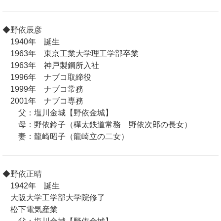
◆野依辰彦
1940年 誕生
1963年 東京工業大学理工学部卒業
1963年 神戸製鋼所入社
1996年 ナブコ取締役
1999年 ナブコ常務
2001年 ナブコ専務
父：塩川金城【野依金城】
母：野依鈴子（樺太鉄道常務 野依次郎の長女）
妻：龍崎昭子（龍崎立の二女）
◆野依正晴
1942年 誕生
大阪大学工学部大学院修了
松下電気産業