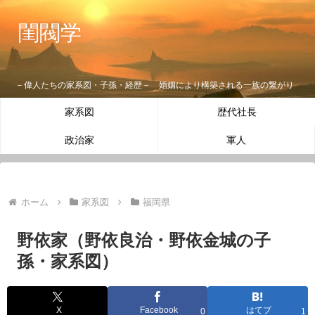
閨閥学
－偉人たちの家系図・子孫・経歴－ 婚姻により構築される一族の繋がり
家系図
歴代社長
政治家
軍人
ホーム
家系図
福岡県
野依家（野依良治・野依金城の子
孫・家系図）
X
Facebook
はてブ
0
1