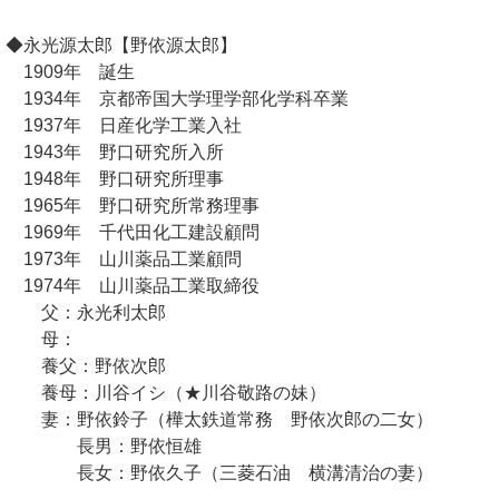
◆永光源太郎【野依源太郎】
1909年 誕生
1934年 京都帝国大学理学部化学科卒業
1937年 日産化学工業入社
1943年 野口研究所入所
1948年 野口研究所理事
1965年 野口研究所常務理事
1969年 千代田化工建設顧問
1973年 山川薬品工業顧問
1974年 山川薬品工業取締役
父：永光利太郎
母：
養父：野依次郎
養母：川谷イシ（★川谷敬路の妹）
妻：野依鈴子（樺太鉄道常務 野依次郎の二女）
長男：野依恒雄
長女：野依久子（三菱石油 横溝清治の妻）