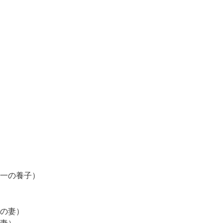
一の養子）
の妻）