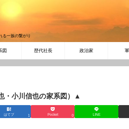
れる一族の繋がり
系図
歴代社長
政治家
也・小川信也の家系図）▲
はてブ
Pocket
LINE
1
0