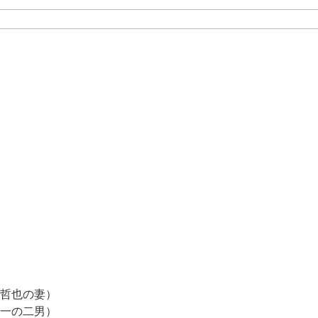
哲也の妻）
一の二男）