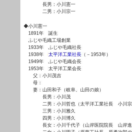
長男：小川憲一
二男：小川宗一
◆小川憲一
1891年 誕生
ふじや毛織工場創業
1933年 ふじや毛織社長
1938年
太平洋工業社長
（－1953年）
1949年 ふじや毛織会長
1953年 太平洋工業会長
父：小川茂吉
母：
妻：山田和子（岐阜、山田の娘）
長男：小川茂
二男：小川哲也（太平洋工業社長 小川宗
三男：小川雅久
四男：小川博久
長女：小川千代子（山岸医院院長 山岸進