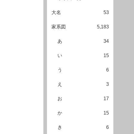
大名
53
家系図
5,183
あ
34
い
15
う
6
え
3
お
17
か
15
き
6