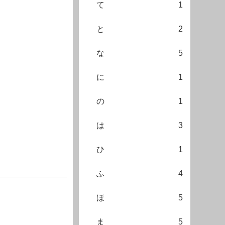
て
1
と
2
な
5
に
1
の
1
は
3
ひ
1
ふ
4
ほ
5
ま
5