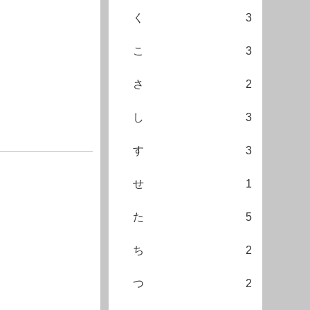
く
3
こ
3
さ
2
し
3
す
3
せ
1
た
5
ち
2
つ
2