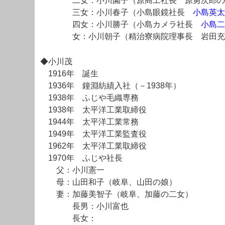
二女：小川園子（原商工社長 原勇次郎の
三女：小川春子（小島眼鏡社長
小島英太
四女：小川勝子（小島カメラ社長
小島二
女：小川朝子（精治寮病院理事長 岩田充
◆小川茂
1916年 誕生
1936年 鐘淵紡績入社（－1938年）
1938年 ふじや毛織専務
1938年 太平洋工業取締役
1944年 太平洋工業常務
1949年 太平洋工業監査役
1962年 太平洋工業取締役
1970年 ふじや社長
父：小川憲一
母：山田和子（岐阜、山田の娘）
妻：加藤美智子（岐阜、加藤の二女）
長男：小川富也
長女：