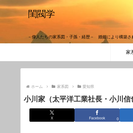
閨閥学
－偉人たちの家系図・子孫・経歴－ 婚姻により構築さ
家
ホーム
家系図
愛知県
小川家（太平洋工業社長・小川信
X
Facebook
0