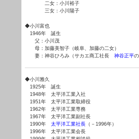
二女：小川裕子
三女：小川陽子
◆小川富也
1946年 誕生
父：小川茂
母：加藤美智子（岐阜、加藤の二女）
妻：神谷ひろみ（サカエ商工社長
神谷正平
の
◆小川雅久
1925年 誕生
1948年 太平洋工業入社
1951年 太平洋工業取締役
1962年 太平洋工業専務
1967年 太平洋工業副社長
1990年
太平洋工業社長
（－1996年）
1996年 太平洋工業会長
1999年 太平洋工業相談役