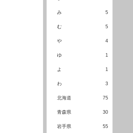
み
5
む
5
や
4
ゆ
1
よ
1
わ
3
北海道
75
青森県
30
岩手県
55