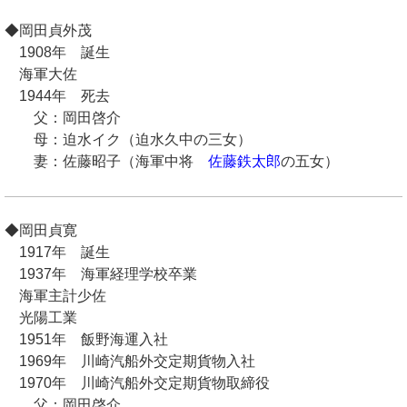
◆岡田貞外茂
1908年 誕生
海軍大佐
1944年 死去
父：岡田啓介
母：迫水イク（迫水久中の三女）
妻：佐藤昭子（海軍中将
佐藤鉄太郎
の五女）
◆岡田貞寛
1917年 誕生
1937年 海軍経理学校卒業
海軍主計少佐
光陽工業
1951年 飯野海運入社
1969年 川崎汽船外交定期貨物入社
1970年 川崎汽船外交定期貨物取締役
父：岡田啓介