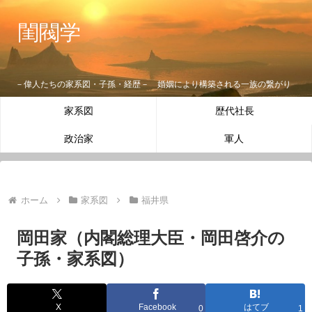
閨閥学
－偉人たちの家系図・子孫・経歴－ 婚姻により構築される一族の繋がり
家系図
歴代社長
政治家
軍人
ホーム
家系図
福井県
岡田家（内閣総理大臣・岡田啓介の
子孫・家系図）
X
Facebook
はてブ
0
1