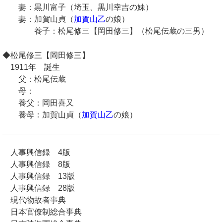
妻：黒川富子（埼玉、黒川幸吉の妹）
妻：加賀山貞（
加賀山乙
の娘）
養子：松尾修三【岡田修三】（松尾伝蔵の三男）
◆松尾修三【岡田修三】
1911年 誕生
父：松尾伝蔵
母：
養父：岡田喜又
養母：加賀山貞（
加賀山乙
の娘）
人事興信録 4版
人事興信録 8版
人事興信録 13版
人事興信録 28版
現代物故者事典
日本官僚制総合事典