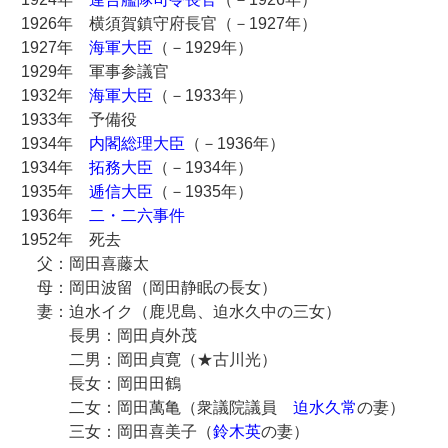
1926年 横須賀鎮守府長官（－1927年）
1927年
海軍大臣
（－1929年）
1929年 軍事参議官
1932年
海軍大臣
（－1933年）
1933年 予備役
1934年
内閣総理大臣
（－1936年）
1934年
拓務大臣
（－1934年）
1935年
逓信大臣
（－1935年）
1936年
二・二六事件
1952年 死去
父：岡田喜藤太
母：岡田波留（岡田静眠の長女）
妻：迫水イク（鹿児島、迫水久中の三女）
長男：岡田貞外茂
二男：岡田貞寛（★古川光）
長女：岡田田鶴
二女：岡田萬亀（衆議院議員
迫水久常
の妻）
三女：岡田喜美子（
鈴木英
の妻）