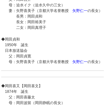
母：迫水イク（迫水久中の三女）
妻：矢野喜美子（京都大学名誉教授
矢野仁一
の長女）
長男：岡田貞和
長女：岡田裕美子
二女：岡田真理子
◆岡田貞和
1950年 誕生
日本放送協会
父：岡田貞寛
母：矢野喜美子（京都大学名誉教授
矢野仁一
の長女）
◆岡田喜又【岡田喜文】
1874年 誕生
父：岡田喜藤太
母：岡田波留（岡田静眠の長女）