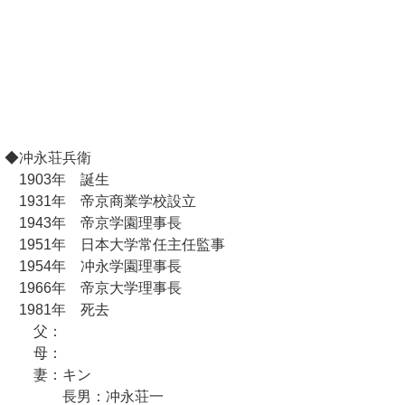
◆冲永荘兵衛
1903年 誕生
1931年 帝京商業学校設立
1943年 帝京学園理事長
1951年 日本大学常任主任監事
1954年 冲永学園理事長
1966年 帝京大学理事長
1981年 死去
父：
母：
妻：キン
長男：冲永荘一