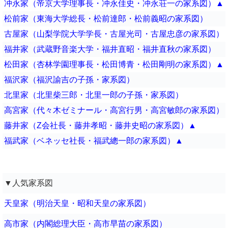
冲永家（帝京大学理事長・冲永佳史・冲永荘一の家系図）▲
松前家（東海大学総長・松前達郎・松前義昭の家系図）
古屋家（山梨学院大学学長・古屋光司・古屋忠彦の家系図）
福井家（武蔵野音楽大学・福井直昭・福井直秋の家系図）
松田家（杏林学園理事長・松田博青・松田剛明の家系図）▲
福沢家（福沢諭吉の子孫・家系図）
北里家（北里柴三郎・北里一郎の子孫・家系図）
高宮家（代々木ゼミナール・高宮行男・高宮敏郎の家系図）
藤井家（Z会社長・藤井孝昭・藤井史昭の家系図）▲
福武家（ベネッセ社長・福武總一郎の家系図）▲
▼人気家系図
天皇家（明治天皇・昭和天皇の家系図）
高市家（内閣総理大臣・高市早苗の家系図）