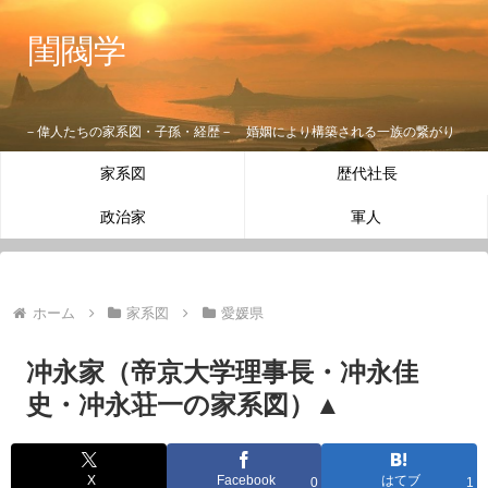
閨閥学
－偉人たちの家系図・子孫・経歴－ 婚姻により構築される一族の繋がり
家系図
歴代社長
政治家
軍人
ホーム
家系図
愛媛県
冲永家（帝京大学理事長・冲永佳
史・冲永荘一の家系図）▲
X
Facebook
はてブ
0
1