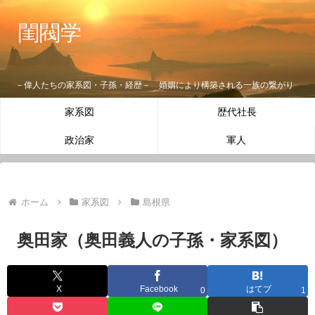
閨閥学
－偉人たちの家系図・子孫・経歴－ 婚姻により構築される一族の繋がり
家系図
歴代社長
政治家
軍人
ホーム
家系図
島根県
奥田家（奥田義人の子孫・家系図）
X
Facebook
はてブ
0
1