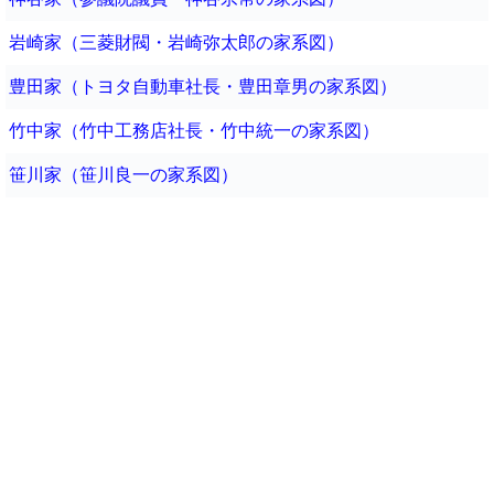
岩崎家（三菱財閥・岩崎弥太郎の家系図）
豊田家（トヨタ自動車社長・豊田章男の家系図）
竹中家（竹中工務店社長・竹中統一の家系図）
笹川家（笹川良一の家系図）