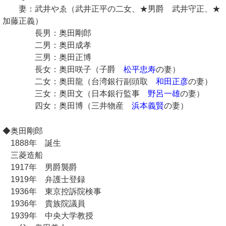
妻：武井やゑ（武井正平の二女、★男爵 武井守正、★
加藤正義）
長男：奥田剛郎
二男：奥田成孝
三男：奥田正博
長女：奥田咲子（子爵
松平忠寿
の妻）
二女：奥田龍（台湾銀行副頭取
和田正彦
の妻）
三女：奥田文（日本銀行監事
野呂一雄
の妻）
四女：奥田博（三井物産
浜本義賢
の妻）
◆奥田剛郎
1888年 誕生
三菱造船
1917年 男爵襲爵
1919年 弁護士登録
1936年 東京控訴院検事
1936年 貴族院議員
1939年 中央大学教授