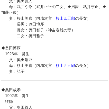
父：奥田義人
母：武井やゑ（武井正平の二女、★男爵 武井守正、★
加藤正義）
妻：杉山美喜（内務次官
杉山四五郎
の長女）
長男：奥田博厚
長女：奥田智子（神吉春雄の妻）
二女：奥田雅子
◆奥田博厚
1923年 誕生
父：奥田剛郎
母：杉山美喜（内務次官
杉山四五郎
の長女）
妻：弘子
◆奥田成孝
1902年 誕生
牧師
父：奥田義人