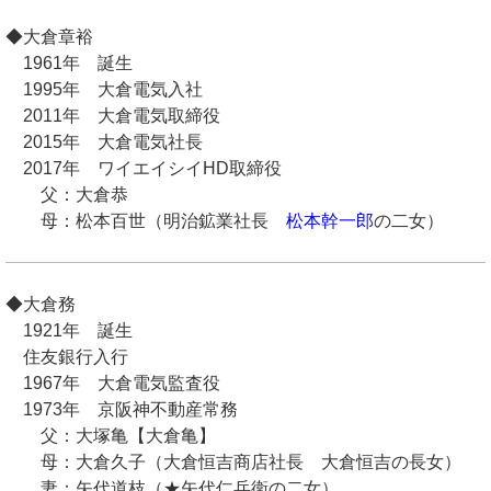
◆大倉章裕
1961年 誕生
1995年 大倉電気入社
2011年 大倉電気取締役
2015年 大倉電気社長
2017年 ワイエイシイHD取締役
父：大倉恭
母：松本百世（明治鉱業社長
松本幹一郎
の二女）
◆大倉務
1921年 誕生
住友銀行入行
1967年 大倉電気監査役
1973年 京阪神不動産常務
父：大塚亀【大倉亀】
母：大倉久子（大倉恒吉商店社長 大倉恒吉の長女）
妻：矢代道枝（★矢代仁兵衛の二女）