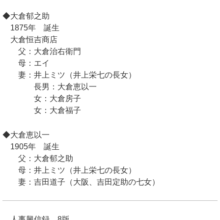
◆大倉郁之助
1875年 誕生
大倉恒吉商店
父：大倉治右衛門
母：エイ
妻：井上ミツ（井上栄七の長女）
長男：大倉恵以一
女：大倉房子
女：大倉福子
◆大倉恵以一
1905年 誕生
父：大倉郁之助
母：井上ミツ（井上栄七の長女）
妻：吉田道子（大阪、吉田定助の七女）
人事興信録 8版