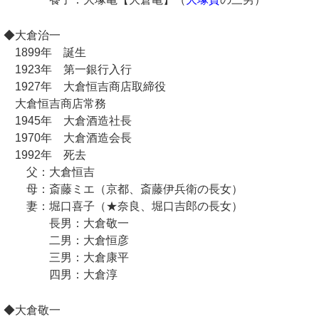
◆大倉治一
1899年 誕生
1923年 第一銀行入行
1927年 大倉恒吉商店取締役
大倉恒吉商店常務
1945年 大倉酒造社長
1970年 大倉酒造会長
1992年 死去
父：大倉恒吉
母：斎藤ミエ（京都、斎藤伊兵衛の長女）
妻：堀口喜子（★奈良、堀口吉郎の長女）
長男：大倉敬一
二男：大倉恒彦
三男：大倉康平
四男：大倉淳
◆大倉敬一