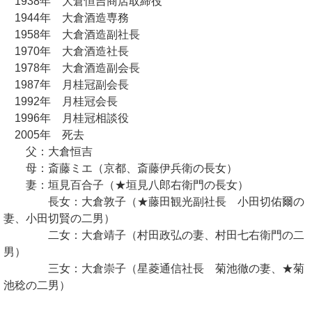
1938年 大倉恒吉商店取締役
1944年 大倉酒造専務
1958年 大倉酒造副社長
1970年 大倉酒造社長
1978年 大倉酒造副会長
1987年 月桂冠副会長
1992年 月桂冠会長
1996年 月桂冠相談役
2005年 死去
父：大倉恒吉
母：斎藤ミエ（京都、斎藤伊兵衛の長女）
妻：垣見百合子（★垣見八郎右衛門の長女）
長女：大倉敦子（★藤田観光副社長 小田切佑爾の
妻、小田切賢の二男）
二女：大倉靖子（村田政弘の妻、村田七右衛門の二
男）
三女：大倉崇子（星菱通信社長 菊池徹の妻、★菊
池稔の二男）