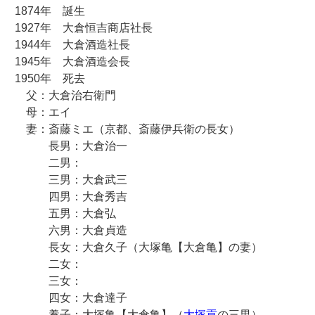
1874年 誕生
1927年 大倉恒吉商店社長
1944年 大倉酒造社長
1945年 大倉酒造会長
1950年 死去
父：大倉治右衛門
母：エイ
妻：斎藤ミエ（京都、斎藤伊兵衛の長女）
長男：大倉治一
二男：
三男：大倉武三
四男：大倉秀吉
五男：大倉弘
六男：大倉貞造
長女：大倉久子（大塚亀【大倉亀】の妻）
二女：
三女：
四女：大倉達子
養子：大塚亀【大倉亀】（
大塚貢
の三男）