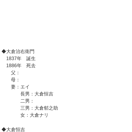
◆大倉治右衛門
1837年 誕生
1886年 死去
父：
母：
妻：エイ
長男：大倉恒吉
二男：
三男：大倉郁之助
女：大倉ナリ
◆大倉恒吉