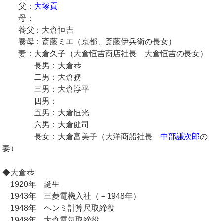
父：
大塚貢
母：
養父：大倉恒吉
養母：斎藤ミエ（京都、斎藤伊兵衛の長女）
妻：大倉久子（大倉恒吉商店社長 大倉恒吉の長女）
長男：大倉恭
二男：大倉務
三男：大倉淳平
四男：
五男：大倉恒光
六男：大倉健司
長女：大倉富美子（大洋商船社長
中部謙次郎
の
妻）
◆大倉恭
1920年 誕生
1943年 三菱電機入社（－1948年）
1948年 ヘンミ計算尺取締役
1948年 大倉電気取締役