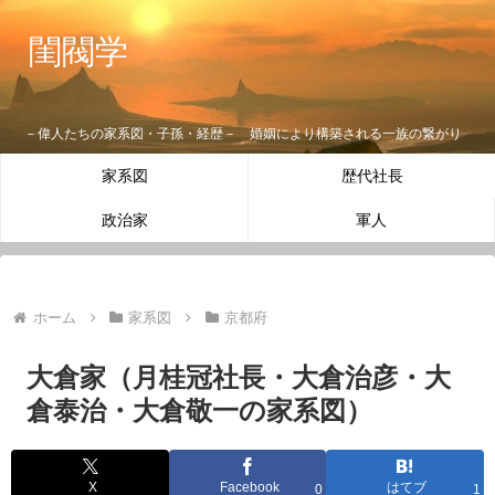
閨閥学
－偉人たちの家系図・子孫・経歴－ 婚姻により構築される一族の繋がり
家系図
歴代社長
政治家
軍人
ホーム
家系図
京都府
大倉家（月桂冠社長・大倉治彦・大
倉泰治・大倉敬一の家系図）
X
Facebook
はてブ
0
1